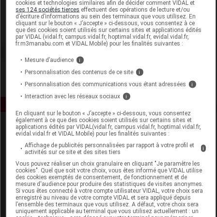
cookies et technologies similaires afin de décider comment VIDAL et
Laboratoire Marque Verte
ses 124 sociétés tierces
effectuent des opérations de lecture et/ou
d’écriture d’informations au sein des terminaux que vous utilisez. En
cliquant sur le bouton « J’accepte » ci-dessous, vous consentez à ce
que des cookies soient utilisés sur certains sites et applications édités
Voir la fiche laboratoire
par VIDAL (vidal.fr, campus.vidal.fr, hoptimal.vidal.fr, evidal.vidal.fr,
fr.m3manabu.com et VIDAL Mobile) pour les finalités suivantes :
Mesure d’audience
i
Personnalisation des contenus de ce site
i
Personnalisation des communications vous étant adressées
i
Interaction avec les réseaux sociaux
i
En cliquant sur le bouton « J’accepte » ci-dessous, vous consentez
également à ce que des cookies soient utilisés sur certains sites et
applications édités par VIDAL(vidal.fr, campus.vidal.fr, hoptimal.vidal.fr,
evidal.vidal.fr et VIDAL Mobile) pour les finalités suivantes :
Affichage de publicités personnalisées par rapport à votre profil et
i
activités sur ce site et des sites tiers
Vous pouvez réaliser un choix granulaire en cliquant "Je paramètre les
cookies". Quel que soit votre choix, vous êtes informé que VIDAL utilise
Espace produit
des cookies exemptés de consentement, de fonctionnement et de
mesure d'audience pour produire des statistiques de visites anonymes.
Si vous êtes connecté à votre compte utilisateur VIDAL, votre choix sera
Boutique
enregistré au niveau de votre compte VIDAL et sera appliqué depuis
VIDAL Expert
l’ensemble des terminaux que vous utilisez. A défaut, votre choix sera
uniquement applicable au terminal que vous utilisez actuellement : un
VIDAL Hoptimal