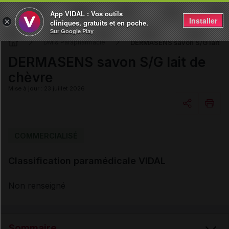
App VIDAL : Vos outils
Installer
×
cliniques, gratuits et en poche.
Sur Google Play
DERMASENS savon S/G lait de
DM & Parapharmacie
DERMASENS savon S/G lait de
chèvre
Mise à jour : 23 juillet 2026
Copier l'url
COMMERCIALISÉ
Classification paramédicale VIDAL
Email
Non renseigné
Sommaire