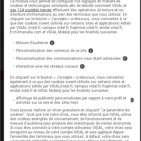
Ce module vous permet de configurer vos réglages en matière de
cookies et technologies similaires afin de décider comment VIDAL et
ses 124 sociétés tierces
effectuent des opérations de lecture et/ou
Laboratoire Marque Verte
d’écriture d’informations au sein des terminaux que vous utilisez. En
cliquant sur le bouton « J’accepte » ci-dessous, vous consentez à ce
que des cookies soient utilisés sur certains sites et applications édités
Voir la fiche laboratoire
par VIDAL (vidal.fr, campus.vidal.fr, hoptimal.vidal.fr, evidal.vidal.fr,
fr.m3manabu.com et VIDAL Mobile) pour les finalités suivantes :
Mesure d’audience
i
Personnalisation des contenus de ce site
i
Personnalisation des communications vous étant adressées
i
Interaction avec les réseaux sociaux
i
En cliquant sur le bouton « J’accepte » ci-dessous, vous consentez
également à ce que des cookies soient utilisés sur certains sites et
applications édités par VIDAL(vidal.fr, campus.vidal.fr, hoptimal.vidal.fr,
evidal.vidal.fr et VIDAL Mobile) pour les finalités suivantes :
Affichage de publicités personnalisées par rapport à votre profil et
i
activités sur ce site et des sites tiers
Vous pouvez réaliser un choix granulaire en cliquant "Je paramètre les
cookies". Quel que soit votre choix, vous êtes informé que VIDAL utilise
des cookies exemptés de consentement, de fonctionnement et de
Espace produit
mesure d'audience pour produire des statistiques de visites anonymes.
Si vous êtes connecté à votre compte utilisateur VIDAL, votre choix sera
enregistré au niveau de votre compte VIDAL et sera appliqué depuis
Boutique
l’ensemble des terminaux que vous utilisez. A défaut, votre choix sera
VIDAL Expert
uniquement applicable au terminal que vous utilisez actuellement : un