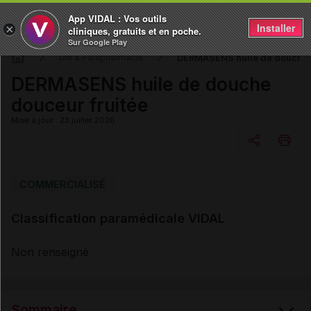
App VIDAL : Vos outils
Installer
×
cliniques, gratuits et en poche.
Sur Google Play
DERMASENS huile de douche d
DM & Parapharmacie
DERMASENS huile de douche
douceur fruitée
Mise à jour : 23 juillet 2026
Copier l'url
COMMERCIALISÉ
Classification paramédicale VIDAL
Email
Non renseigné
Sommaire