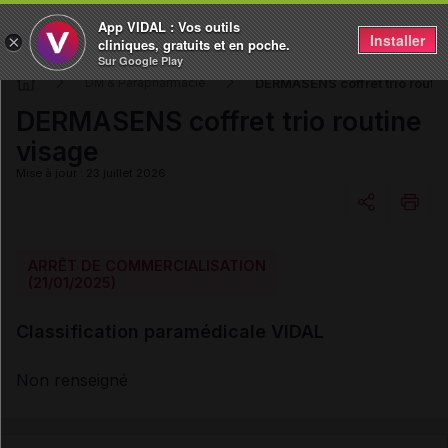
App VIDAL : Vos outils
Installer
×
cliniques, gratuits et en poche.
Sur Google Play
DERMASENS coffret trio routin
DM & Parapharmacie
DERMASENS coffret trio routine
visage
Mise à jour : 23 juillet 2026
Copier l'url
ARRÊT DE COMMERCIALISATION
(21/01/2025)
Email
Classification paramédicale VIDAL
Non renseigné