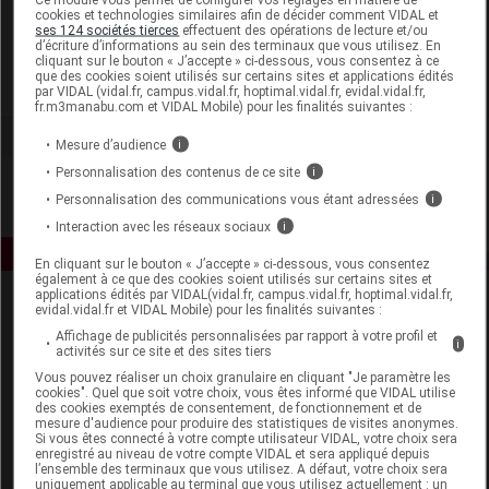
cookies et technologies similaires afin de décider comment VIDAL et
ses 124 sociétés tierces
effectuent des opérations de lecture et/ou
Laboratoire Marque Verte
d’écriture d’informations au sein des terminaux que vous utilisez. En
cliquant sur le bouton « J’accepte » ci-dessous, vous consentez à ce
que des cookies soient utilisés sur certains sites et applications édités
Voir la fiche laboratoire
par VIDAL (vidal.fr, campus.vidal.fr, hoptimal.vidal.fr, evidal.vidal.fr,
fr.m3manabu.com et VIDAL Mobile) pour les finalités suivantes :
Mesure d’audience
i
Personnalisation des contenus de ce site
i
Personnalisation des communications vous étant adressées
i
Interaction avec les réseaux sociaux
i
En cliquant sur le bouton « J’accepte » ci-dessous, vous consentez
également à ce que des cookies soient utilisés sur certains sites et
applications édités par VIDAL(vidal.fr, campus.vidal.fr, hoptimal.vidal.fr,
evidal.vidal.fr et VIDAL Mobile) pour les finalités suivantes :
Affichage de publicités personnalisées par rapport à votre profil et
i
activités sur ce site et des sites tiers
Vous pouvez réaliser un choix granulaire en cliquant "Je paramètre les
cookies". Quel que soit votre choix, vous êtes informé que VIDAL utilise
des cookies exemptés de consentement, de fonctionnement et de
Espace produit
mesure d'audience pour produire des statistiques de visites anonymes.
Si vous êtes connecté à votre compte utilisateur VIDAL, votre choix sera
Boutique
enregistré au niveau de votre compte VIDAL et sera appliqué depuis
l’ensemble des terminaux que vous utilisez. A défaut, votre choix sera
VIDAL Expert
uniquement applicable au terminal que vous utilisez actuellement : un