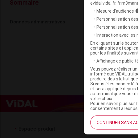
Données ad
Sommaire
evidal.vidal.fr, fr.m3man
Mesure d’audience
Personnalisation des
DERMASENS 
Données administratives
Personnalisation de
Interaction avec les
Code EAN
En cliquant sur le bout
certains sites et applica
Labo. Distributeu
pour les finalités suivan
Remboursement
Affichage de publicité
Vous pouvez réaliser un 
informé que VIDAL util
produire des statistiqu
Si vous êtes connecté à
et sera appliqué depuis 
au terminal que vous ut
votre choix.
Pour en savoir plus sur l
consentement à leur usa
CONTINUER SANS A
Espace produit
Espace 