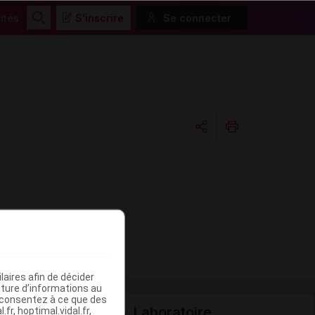
ités
S'inscrire
Se connecter
Rechercher
Copier l'url
Email
aires afin de décider
iture d’informations au
s consentez à ce que des
Laboratoire
fr, hoptimal.vidal.fr,