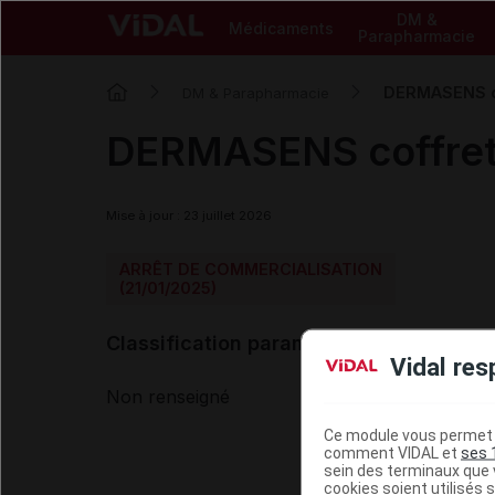
DM &
Médicaments
Parapharmacie
DERMASENS co
DM & Parapharmacie
DERMASENS coffret
Mise à jour : 23 juillet 2026
ARRÊT DE COMMERCIALISATION
(21/01/2025)
Classification paramédicale VIDAL
Vidal res
Non renseigné
Ce module vous permet d
comment VIDAL et
ses 
sein des terminaux que v
cookies soient utilisés s