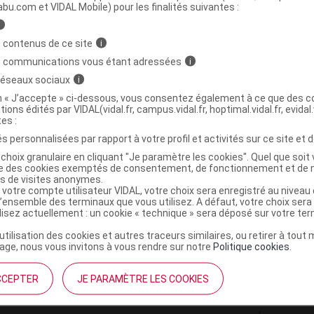
ministratives
abu.com et VIDAL Mobile) pour les finalités suivantes :
i
 contenus de ce site
i
Coffret duo corps
s communications vous étant adressées
i
 réseaux sociaux
i
3615370002942
on « J’accepte » ci-dessous, vous consentez également à ce que des co
tions édités par VIDAL(vidal.fr, campus.vidal.fr, hoptimal.vidal.fr, evidal.
r
Laboratoire Marque Verte
tes :
NR
s personnalisées par rapport à votre profil et activités sur ce site et d
choix granulaire en cliquant "Je paramètre les cookies". Quel que soit 
ise des cookies exemptés de consentement, de fonctionnement et de 
es de visites anonymes.
 votre compte utilisateur VIDAL, votre choix sera enregistré au nivea
l’ensemble des terminaux que vous utilisez. A défaut, votre choix ser
ilisez actuellement : un cookie « technique » sera déposé sur votre te
’utilisation des cookies et autres traceurs similaires, ou retirer à tou
ge, nous vous invitons à vous rendre sur notre
Politique cookies
.
CCEPTER
JE PARAMÈTRE LES COOKIES
institutionnel
Espace pa