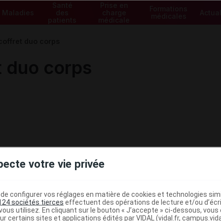
Santé
Prise en
Formations
Maladies
des
charge
Actual
médicales
patients
médicale
ffret duo corps
 duo corps
pecte votre vie privée
e configurer vos réglages en matière de cookies et technologies simil
124 sociétés tierces
effectuent des opérations de lecture et/ou d’écr
ous utilisez. En cliquant sur le bouton « J’accepte » ci-dessous, vou
ur certains sites et applications édités par VIDAL (vidal.fr, campus.vidal.