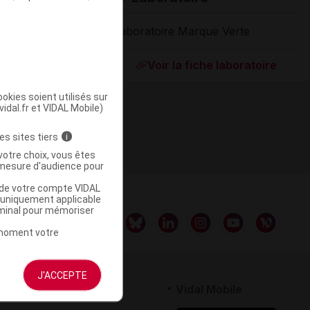
Laboratoire Marque Verte
Supprimé
Voir la fiche laboratoire
okies soient utilisés sur
vidal.fr et VIDAL Mobile)
es sites tiers
i
votre choix, vous êtes
mesure d'audience pour
u de votre compte VIDAL
a uniquement applicable
rminal pour mémoriser
t moment votre
J'ACCEPTE
rtenaires
Vidal Mobile