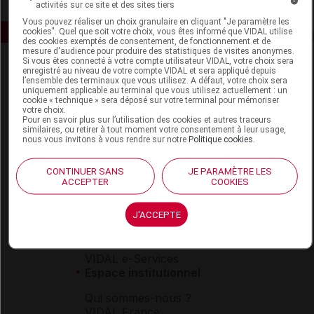
activités sur ce site et des sites tiers
Vous pouvez réaliser un choix granulaire en cliquant "Je paramètre les
cookies". Quel que soit votre choix, vous êtes informé que VIDAL utilise
des cookies exemptés de consentement, de fonctionnement et de
mesure d'audience pour produire des statistiques de visites anonymes.
Si vous êtes connecté à votre compte utilisateur VIDAL, votre choix sera
enregistré au niveau de votre compte VIDAL et sera appliqué depuis
l’ensemble des terminaux que vous utilisez. A défaut, votre choix sera
uniquement applicable au terminal que vous utilisez actuellement : un
cookie « technique » sera déposé sur votre terminal pour mémoriser
votre choix.
Pour en savoir plus sur l’utilisation des cookies et autres traceurs
similaires, ou retirer à tout moment votre consentement à leur usage,
Espace produit
nous vous invitons à vous rendre sur notre
Politique cookies
.
Boutique
CONTINUER SANS
JE PARAMÈTRE LES
VIDAL Expert
ACCEPTER
COOKIES
VIDAL Hoptimal
eVIDAL
J'ACCEPTE
VIDAL Mobile
VIDAL widget
VIDAL Sécurisation
VIDAL e-Services
Espace institutionnel
Qui sommes-nous ?
VIDAL France