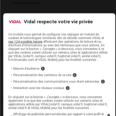
Commercialisé
Code EAN
3615370004762
Vidal respecte votre vie privée
Labo. Distributeur
Laboratoire Marque Verte
Remboursement
NR
Ce module vous permet de configurer vos réglages en matière de
cookies et technologies similaires afin de décider comment VIDAL et
ses 124 sociétés tierces
effectuent des opérations de lecture et/ou
d’écriture d’informations au sein des terminaux que vous utilisez. En
cliquant sur le bouton « J’accepte » ci-dessous, vous consentez à ce
que des cookies soient utilisés sur certains sites et applications édités
par VIDAL (vidal.fr, campus.vidal.fr, hoptimal.vidal.fr, evidal.vidal.fr,
fr.m3manabu.com et VIDAL Mobile) pour les finalités suivantes :
Laboratoire
Mesure d’audience
i
Personnalisation des contenus de ce site
i
Laboratoire Marque Verte
Personnalisation des communications vous étant adressées
i
Interaction avec les réseaux sociaux
Voir la fiche laboratoire
i
En cliquant sur le bouton « J’accepte » ci-dessous, vous consentez
également à ce que des cookies soient utilisés sur certains sites et
applications édités par VIDAL(vidal.fr, campus.vidal.fr, hoptimal.vidal.fr,
evidal.vidal.fr et VIDAL Mobile) pour les finalités suivantes :
Affichage de publicités personnalisées par rapport à votre profil et
i