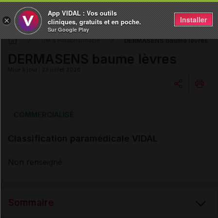
App VIDAL : Vos outils
Installer
×
cliniques, gratuits et en poche.
Sur Google Play
DERMASENS baume lèvres
DM & Parapharmacie
DERMASENS baume lèvres
Mise à jour : 23 juillet 2026
Copier l'url
COMMERCIALISÉ
Classification paramédicale VIDAL
Email
Non renseigné
Sommaire