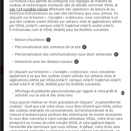
Ce module vous permet de configurer vos réglages en matière de
cookies et technologies similaires afin de décider comment VIDAL et
ses 124 sociétés tierces
effectuent des opérations de lecture et/ou
Dr Scheffler France
d’écriture d’informations au sein des terminaux que vous utilisez. En
cliquant sur le bouton « J’accepte » ci-dessous, vous consentez à ce
que des cookies soient utilisés sur certains sites et applications édités
Voir la fiche laboratoire
par VIDAL (vidal.fr, campus.vidal.fr, hoptimal.vidal.fr, evidal.vidal.fr,
fr.m3manabu.com et VIDAL Mobile) pour les finalités suivantes :
Mesure d’audience
i
Personnalisation des contenus de ce site
i
Personnalisation des communications vous étant adressées
i
Interaction avec les réseaux sociaux
i
En cliquant sur le bouton « J’accepte » ci-dessous, vous consentez
également à ce que des cookies soient utilisés sur certains sites et
applications édités par VIDAL(vidal.fr, campus.vidal.fr, hoptimal.vidal.fr,
evidal.vidal.fr et VIDAL Mobile) pour les finalités suivantes :
Affichage de publicités personnalisées par rapport à votre profil et
i
activités sur ce site et des sites tiers
Vous pouvez réaliser un choix granulaire en cliquant "Je paramètre les
cookies". Quel que soit votre choix, vous êtes informé que VIDAL utilise
des cookies exemptés de consentement, de fonctionnement et de
Espace produit
mesure d'audience pour produire des statistiques de visites anonymes.
Si vous êtes connecté à votre compte utilisateur VIDAL, votre choix sera
enregistré au niveau de votre compte VIDAL et sera appliqué depuis
Boutique
l’ensemble des terminaux que vous utilisez. A défaut, votre choix sera
VIDAL Expert
uniquement applicable au terminal que vous utilisez actuellement : un