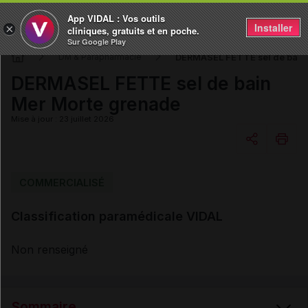
App VIDAL : Vos outils
Installer
×
cliniques, gratuits et en poche.
Sur Google Play
DERMASEL FETTE sel de bain
DM & Parapharmacie
DERMASEL FETTE sel de bain
Mer Morte grenade
Mise à jour : 23 juillet 2026
Copier l'url
COMMERCIALISÉ
Classification paramédicale VIDAL
Email
Non renseigné
Sommaire