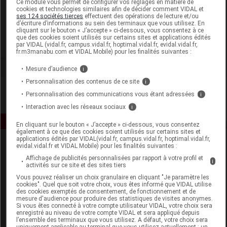
Ce module vous permet de configurer vos réglages en matière de
cookies et technologies similaires afin de décider comment VIDAL et
ses 124 sociétés tierces
effectuent des opérations de lecture et/ou
Dr Scheffler France
d’écriture d’informations au sein des terminaux que vous utilisez. En
cliquant sur le bouton « J’accepte » ci-dessous, vous consentez à ce
que des cookies soient utilisés sur certains sites et applications édités
Voir la fiche laboratoire
par VIDAL (vidal.fr, campus.vidal.fr, hoptimal.vidal.fr, evidal.vidal.fr,
fr.m3manabu.com et VIDAL Mobile) pour les finalités suivantes :
Mesure d’audience
i
Personnalisation des contenus de ce site
i
Personnalisation des communications vous étant adressées
i
Interaction avec les réseaux sociaux
i
En cliquant sur le bouton « J’accepte » ci-dessous, vous consentez
également à ce que des cookies soient utilisés sur certains sites et
applications édités par VIDAL(vidal.fr, campus.vidal.fr, hoptimal.vidal.fr,
evidal.vidal.fr et VIDAL Mobile) pour les finalités suivantes :
Affichage de publicités personnalisées par rapport à votre profil et
i
activités sur ce site et des sites tiers
Vous pouvez réaliser un choix granulaire en cliquant "Je paramètre les
cookies". Quel que soit votre choix, vous êtes informé que VIDAL utilise
des cookies exemptés de consentement, de fonctionnement et de
Espace produit
mesure d'audience pour produire des statistiques de visites anonymes.
Si vous êtes connecté à votre compte utilisateur VIDAL, votre choix sera
enregistré au niveau de votre compte VIDAL et sera appliqué depuis
Boutique
l’ensemble des terminaux que vous utilisez. A défaut, votre choix sera
VIDAL Expert
uniquement applicable au terminal que vous utilisez actuellement : un