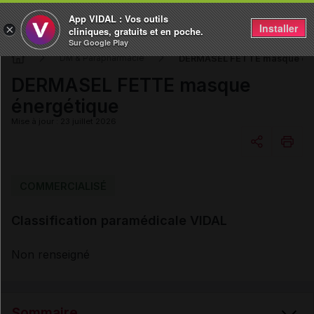
App VIDAL : Vos outils
Installer
×
cliniques, gratuits et en poche.
Sur Google Play
DERMASEL FETTE masque éne
DM & Parapharmacie
DERMASEL FETTE masque
énergétique
Mise à jour : 23 juillet 2026
Copier l'url
COMMERCIALISÉ
Classification paramédicale VIDAL
Email
Non renseigné
Sommaire