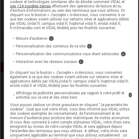
cookies et technologies similaires afin de décider comment VIDAL et
Dr Scheffler France
ses 124 sociétés tierces
effectuent des opérations de lecture et/ou
d’écriture d’informations au sein des terminaux que vous utilisez. En
cliquant sur le bouton « J’accepte » ci-dessous, vous consentez à ce
que des cookies soient utilisés sur certains sites et applications édités
Voir la fiche laboratoire
par VIDAL (vidal.fr, campus.vidal.fr, hoptimal.vidal.fr, evidal.vidal.fr,
fr.m3manabu.com et VIDAL Mobile) pour les finalités suivantes :
Mesure d’audience
i
Personnalisation des contenus de ce site
i
Personnalisation des communications vous étant adressées
i
Interaction avec les réseaux sociaux
i
En cliquant sur le bouton « J’accepte » ci-dessous, vous consentez
également à ce que des cookies soient utilisés sur certains sites et
applications édités par VIDAL(vidal.fr, campus.vidal.fr, hoptimal.vidal.fr,
evidal.vidal.fr et VIDAL Mobile) pour les finalités suivantes :
Affichage de publicités personnalisées par rapport à votre profil et
i
activités sur ce site et des sites tiers
Vous pouvez réaliser un choix granulaire en cliquant "Je paramètre les
cookies". Quel que soit votre choix, vous êtes informé que VIDAL utilise
Espace produit
des cookies exemptés de consentement, de fonctionnement et de
mesure d'audience pour produire des statistiques de visites anonymes.
Si vous êtes connecté à votre compte utilisateur VIDAL, votre choix sera
Boutique
enregistré au niveau de votre compte VIDAL et sera appliqué depuis
VIDAL Expert
l’ensemble des terminaux que vous utilisez. A défaut, votre choix sera
uniquement applicable au terminal que vous utilisez actuellement : un
VIDAL Hoptimal