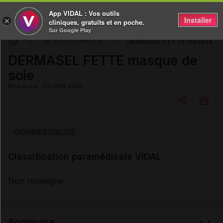
App VIDAL : Vos outils
Installer
×
cliniques, gratuits et en poche.
Sur Google Play
DERMASEL FETTE masque de 
DM & Parapharmacie
DERMASEL FETTE masque de
soie
Mise à jour : 23 juillet 2026
Copier l'url
COMMERCIALISÉ
Classification paramédicale VIDAL
Email
Non renseigné
Sommaire