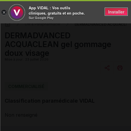
App VIDAL : Vos outils
Installer
×
cliniques, gratuits et en poche.
Sur Google Play
DERMADVANCED ACQUACLEAN 
DM & Parapharmacie
DERMADVANCED
ACQUACLEAN gel gommage
doux visage
Mise à jour : 23 juillet 2026
Copier l'url
COMMERCIALISÉ
Classification paramédicale VIDAL
Email
Non renseigné