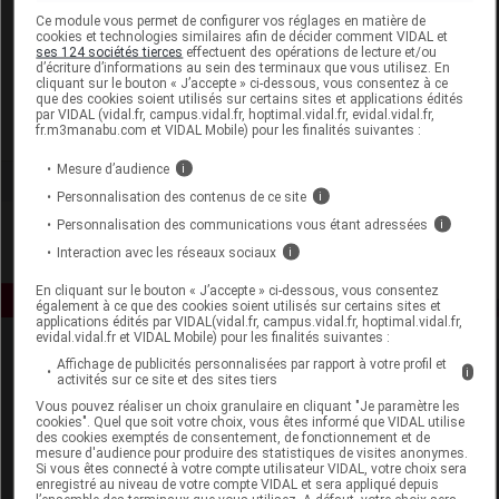
Laboratoire
Ce module vous permet de configurer vos réglages en matière de
cookies et technologies similaires afin de décider comment VIDAL et
ses 124 sociétés tierces
effectuent des opérations de lecture et/ou
d’écriture d’informations au sein des terminaux que vous utilisez. En
Pharmavance
cliquant sur le bouton « J’accepte » ci-dessous, vous consentez à ce
que des cookies soient utilisés sur certains sites et applications édités
par VIDAL (vidal.fr, campus.vidal.fr, hoptimal.vidal.fr, evidal.vidal.fr,
Voir la fiche laboratoire
fr.m3manabu.com et VIDAL Mobile) pour les finalités suivantes :
Mesure d’audience
i
Personnalisation des contenus de ce site
i
Personnalisation des communications vous étant adressées
i
Interaction avec les réseaux sociaux
i
En cliquant sur le bouton « J’accepte » ci-dessous, vous consentez
également à ce que des cookies soient utilisés sur certains sites et
applications édités par VIDAL(vidal.fr, campus.vidal.fr, hoptimal.vidal.fr,
evidal.vidal.fr et VIDAL Mobile) pour les finalités suivantes :
Affichage de publicités personnalisées par rapport à votre profil et
i
activités sur ce site et des sites tiers
Vous pouvez réaliser un choix granulaire en cliquant "Je paramètre les
cookies". Quel que soit votre choix, vous êtes informé que VIDAL utilise
des cookies exemptés de consentement, de fonctionnement et de
mesure d'audience pour produire des statistiques de visites anonymes.
Espace produit
Si vous êtes connecté à votre compte utilisateur VIDAL, votre choix sera
enregistré au niveau de votre compte VIDAL et sera appliqué depuis