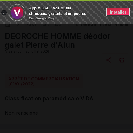
App VIDAL : Vos outils
Installer
×
cliniques, gratuits et en poche.
Sur Google Play
DEOROCHE HOMME déodor gale
DM & Parapharmacie
DEOROCHE HOMME déodor
galet Pierre d'Alun
Mise à jour : 23 juillet 2026
Copier l'url
ARRÊT DE COMMERCIALISATION
(01/01/2022)
Email
Classification paramédicale VIDAL
Non renseigné