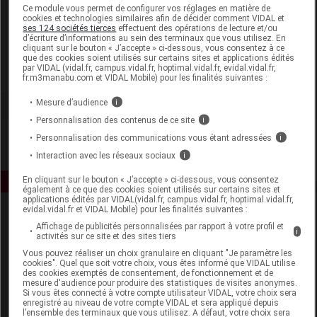
Laboratoire
Ce module vous permet de configurer vos réglages en matière de
cookies et technologies similaires afin de décider comment VIDAL et
ses 124 sociétés tierces
effectuent des opérations de lecture et/ou
d’écriture d’informations au sein des terminaux que vous utilisez. En
Bioxydiet France
cliquant sur le bouton « J’accepte » ci-dessous, vous consentez à ce
que des cookies soient utilisés sur certains sites et applications édités
par VIDAL (vidal.fr, campus.vidal.fr, hoptimal.vidal.fr, evidal.vidal.fr,
Voir la fiche laboratoire
fr.m3manabu.com et VIDAL Mobile) pour les finalités suivantes :
Mesure d’audience
i
Personnalisation des contenus de ce site
i
Personnalisation des communications vous étant adressées
i
Interaction avec les réseaux sociaux
i
En cliquant sur le bouton « J’accepte » ci-dessous, vous consentez
également à ce que des cookies soient utilisés sur certains sites et
applications édités par VIDAL(vidal.fr, campus.vidal.fr, hoptimal.vidal.fr,
evidal.vidal.fr et VIDAL Mobile) pour les finalités suivantes :
Affichage de publicités personnalisées par rapport à votre profil et
i
activités sur ce site et des sites tiers
Vous pouvez réaliser un choix granulaire en cliquant "Je paramètre les
cookies". Quel que soit votre choix, vous êtes informé que VIDAL utilise
des cookies exemptés de consentement, de fonctionnement et de
mesure d'audience pour produire des statistiques de visites anonymes.
Espace produit
Si vous êtes connecté à votre compte utilisateur VIDAL, votre choix sera
enregistré au niveau de votre compte VIDAL et sera appliqué depuis
Boutique
l’ensemble des terminaux que vous utilisez. A défaut, votre choix sera