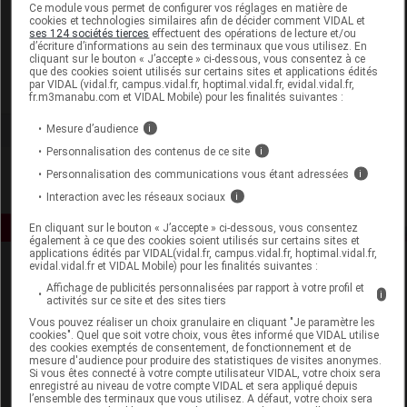
Laboratoire
Ce module vous permet de configurer vos réglages en matière de
cookies et technologies similaires afin de décider comment VIDAL et
ses 124 sociétés tierces
effectuent des opérations de lecture et/ou
Pierre Fabre Oral Care
d’écriture d’informations au sein des terminaux que vous utilisez. En
cliquant sur le bouton « J’accepte » ci-dessous, vous consentez à ce
que des cookies soient utilisés sur certains sites et applications édités
par VIDAL (vidal.fr, campus.vidal.fr, hoptimal.vidal.fr, evidal.vidal.fr,
Voir la fiche laboratoire
fr.m3manabu.com et VIDAL Mobile) pour les finalités suivantes :
Mesure d’audience
i
Personnalisation des contenus de ce site
i
Personnalisation des communications vous étant adressées
i
Interaction avec les réseaux sociaux
i
En cliquant sur le bouton « J’accepte » ci-dessous, vous consentez
également à ce que des cookies soient utilisés sur certains sites et
applications édités par VIDAL(vidal.fr, campus.vidal.fr, hoptimal.vidal.fr,
evidal.vidal.fr et VIDAL Mobile) pour les finalités suivantes :
Affichage de publicités personnalisées par rapport à votre profil et
i
activités sur ce site et des sites tiers
Vous pouvez réaliser un choix granulaire en cliquant "Je paramètre les
cookies". Quel que soit votre choix, vous êtes informé que VIDAL utilise
des cookies exemptés de consentement, de fonctionnement et de
Espace produit
mesure d'audience pour produire des statistiques de visites anonymes.
Si vous êtes connecté à votre compte utilisateur VIDAL, votre choix sera
enregistré au niveau de votre compte VIDAL et sera appliqué depuis
Boutique
l’ensemble des terminaux que vous utilisez. A défaut, votre choix sera