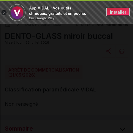
App VIDAL : Vos outils
Installer
×
cliniques, gratuits et en poche.
Sur Google Play
DENTO-GLASS miroir buccal
DM & Parapharmacie
DENTO-GLASS miroir buccal
Mise à jour : 23 juillet 2026
Copier l'url
ARRÊT DE COMMERCIALISATION
(21/05/2026)
Email
Classification paramédicale VIDAL
Non renseigné
Sommaire