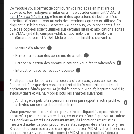
Ce module vous permet de configurer vos réglages en matière de
Laboratoire
cookies et technologies similaires afin de décider comment VIDAL et
ses 124 sociétés tierces
effectuent des opérations de lecture et/ou
d’écriture d’informations au sein des terminaux que vous utilisez. En
cliquant sur le bouton « J’accepte » ci-dessous, vous consentez à ce
Cattier
que des cookies soient utilisés sur certains sites et applications édités
par VIDAL (vidal.fr, campus.vidal.fr, hoptimal.vidal.fr, evidal.vidal.fr,
fr.m3manabu.com et VIDAL Mobile) pour les finalités suivantes :
Voir la fiche laboratoire
Mesure d’audience
i
Personnalisation des contenus de ce site
i
Personnalisation des communications vous étant adressées
i
Interaction avec les réseaux sociaux
i
En cliquant sur le bouton « J’accepte » ci-dessous, vous consentez
également à ce que des cookies soient utilisés sur certains sites et
applications édités par VIDAL(vidal.fr, campus.vidal.fr, hoptimal.vidal.fr,
evidal.vidal.fr et VIDAL Mobile) pour les finalités suivantes :
Affichage de publicités personnalisées par rapport à votre profil et
i
activités sur ce site et des sites tiers
Vous pouvez réaliser un choix granulaire en cliquant "Je paramètre les
cookies". Quel que soit votre choix, vous êtes informé que VIDAL utilise
des cookies exemptés de consentement, de fonctionnement et de
mesure d'audience pour produire des statistiques de visites anonymes.
Si vous êtes connecté à votre compte utilisateur VIDAL, votre choix sera
Espace produit
enregistré au niveau de votre compte VIDAL et sera appliqué depuis