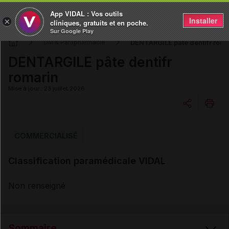
App VIDAL : Vos outils
Installer
×
cliniques, gratuits et en poche.
Sur Google Play
DENTARGILE pâte dentifr roma
DM & Parapharmacie
DENTARGILE pâte dentifr
romarin
Mise à jour : 23 juillet 2026
Copier l'url
COMMERCIALISÉ
Classification paramédicale VIDAL
Email
Non renseigné
Sommaire