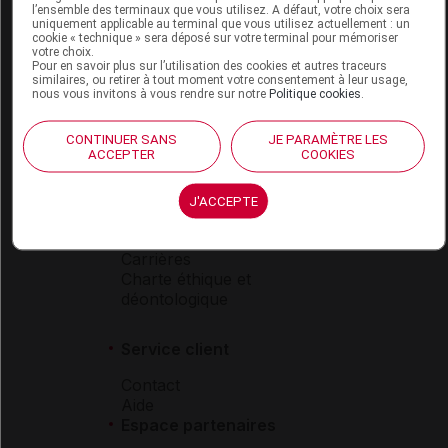
l’ensemble des terminaux que vous utilisez. A défaut, votre choix sera
Boutique
uniquement applicable au terminal que vous utilisez actuellement : un
cookie « technique » sera déposé sur votre terminal pour mémoriser
VIDAL Expert
votre choix.
VIDAL Hoptimal
Pour en savoir plus sur l’utilisation des cookies et autres traceurs
similaires, ou retirer à tout moment votre consentement à leur usage,
eVIDAL
nous vous invitons à vous rendre sur notre
Politique cookies
.
VIDAL Mobile
VIDAL widget
CONTINUER SANS
JE PARAMÈTRE LES
VIDAL Sécurisation
ACCEPTER
COOKIES
VIDAL e-Services
Espace institutionnel
J'ACCEPTE
Qui sommes-nous ?
VIDAL France
Carrières
Charte éthique et
déontologique
Service client
Contact
Aide
Espace partenaires