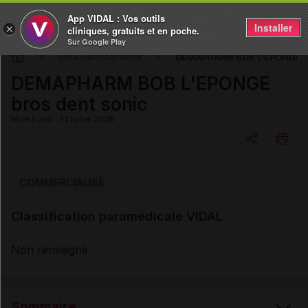
App VIDAL : Vos outils
Installer
×
cliniques, gratuits et en poche.
Sur Google Play
DEMAPHARM BOB L'EPONGE br
DM & Parapharmacie
DEMAPHARM BOB L'EPONGE
bros dent sonic
Mise à jour : 23 juillet 2026
Copier l'url
COMMERCIALISÉ
Classification paramédicale VIDAL
Email
Non renseigné
Sommaire