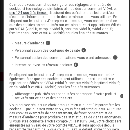
Laboratoire
Ce module vous permet de configurer vos réglages en matière de
cookies et technologies similaires afin de décider comment VIDAL et
ses 124 sociétés tierces
effectuent des opérations de lecture et/ou
d’écriture d’informations au sein des terminaux que vous utilisez. En
Demapharm
cliquant sur le bouton « J’accepte » ci-dessous, vous consentez à ce
que des cookies soient utilisés sur certains sites et applications édités
par VIDAL (vidal.fr, campus.vidal.fr, hoptimal.vidal.fr, evidal.vidal.fr,
Voir la fiche laboratoire
fr.m3manabu.com et VIDAL Mobile) pour les finalités suivantes :
Mesure d’audience
i
Personnalisation des contenus de ce site
i
Personnalisation des communications vous étant adressées
i
Interaction avec les réseaux sociaux
i
En cliquant sur le bouton « J’accepte » ci-dessous, vous consentez
également à ce que des cookies soient utilisés sur certains sites et
applications édités par VIDAL(vidal.fr, campus.vidal.fr, hoptimal.vidal.fr,
evidal.vidal.fr et VIDAL Mobile) pour les finalités suivantes :
Affichage de publicités personnalisées par rapport à votre profil et
i
activités sur ce site et des sites tiers
Vous pouvez réaliser un choix granulaire en cliquant "Je paramètre les
cookies". Quel que soit votre choix, vous êtes informé que VIDAL utilise
des cookies exemptés de consentement, de fonctionnement et de
mesure d'audience pour produire des statistiques de visites anonymes.
Espace produit
Si vous êtes connecté à votre compte utilisateur VIDAL, votre choix sera
enregistré au niveau de votre compte VIDAL et sera appliqué depuis
Boutique
l’ensemble des terminaux que vous utilisez. A défaut, votre choix sera