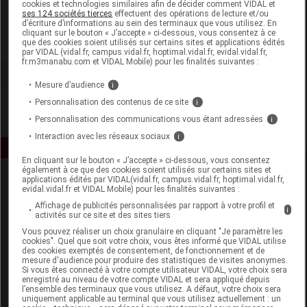
cookies et technologies similaires afin de décider comment VIDAL et
Deltacare
ses 124 sociétés tierces
effectuent des opérations de lecture et/ou
d’écriture d’informations au sein des terminaux que vous utilisez. En
cliquant sur le bouton « J’accepte » ci-dessous, vous consentez à ce
que des cookies soient utilisés sur certains sites et applications édités
Voir la fiche laboratoire
par VIDAL (vidal.fr, campus.vidal.fr, hoptimal.vidal.fr, evidal.vidal.fr,
fr.m3manabu.com et VIDAL Mobile) pour les finalités suivantes :
Mesure d’audience
i
Personnalisation des contenus de ce site
i
Personnalisation des communications vous étant adressées
i
Interaction avec les réseaux sociaux
i
En cliquant sur le bouton « J’accepte » ci-dessous, vous consentez
également à ce que des cookies soient utilisés sur certains sites et
applications édités par VIDAL(vidal.fr, campus.vidal.fr, hoptimal.vidal.fr,
evidal.vidal.fr et VIDAL Mobile) pour les finalités suivantes :
Affichage de publicités personnalisées par rapport à votre profil et
i
activités sur ce site et des sites tiers
Vous pouvez réaliser un choix granulaire en cliquant "Je paramètre les
cookies". Quel que soit votre choix, vous êtes informé que VIDAL utilise
Espace produit
des cookies exemptés de consentement, de fonctionnement et de
mesure d'audience pour produire des statistiques de visites anonymes.
Si vous êtes connecté à votre compte utilisateur VIDAL, votre choix sera
Boutique
enregistré au niveau de votre compte VIDAL et sera appliqué depuis
VIDAL Expert
l’ensemble des terminaux que vous utilisez. A défaut, votre choix sera
uniquement applicable au terminal que vous utilisez actuellement : un
VIDAL Hoptimal