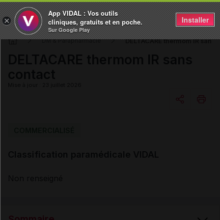
App VIDAL : Vos outils
Installer
×
cliniques, gratuits et en poche.
Sur Google Play
DELTACARE thermom IR sans c
DM & Parapharmacie
DELTACARE thermom IR sans
contact
Mise à jour : 23 juillet 2026
Copier l'url
COMMERCIALISÉ
Classification paramédicale VIDAL
Email
Non renseigné
Sommaire