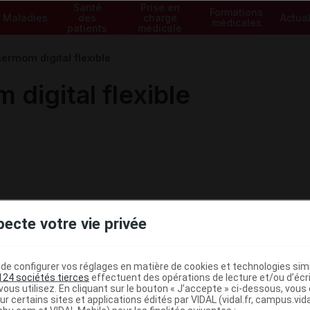
Santé
Prise en
Formations
Maladies
des
charge
Actual
médicales
patients
médicale
rmom digital flexible
igital flexible
pecte votre vie privée
e configurer vos réglages en matière de cookies et technologies simil
124 sociétés tierces
effectuent des opérations de lecture et/ou d’écr
ous utilisez. En cliquant sur le bouton « J’accepte » ci-dessous, vou
ministratives
ur certains sites et applications édités par VIDAL (vidal.fr, campus.vidal.