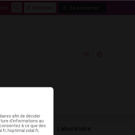
ités
S'inscrire
Se connecter
Rechercher
Copier l'url
Email
aires afin de décider
iture d’informations au
s consentez à ce que des
Laboratoire
fr, hoptimal.vidal.fr,