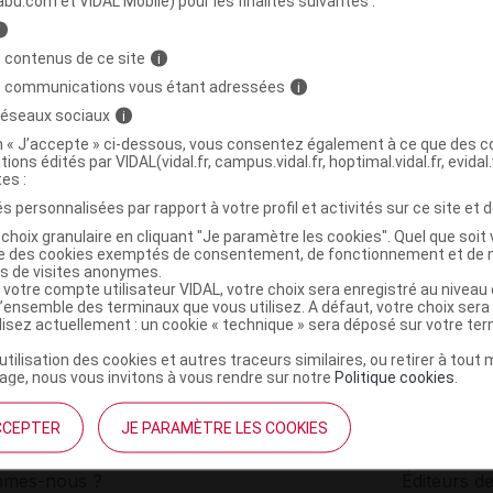
abu.com et VIDAL Mobile) pour les finalités suivantes :
i
herm digital flexible
C
 contenus de ce site
i
s communications vous étant adressées
i
 réseaux sociaux
i
3760278140057
on « J’accepte » ci-dessous, vous consentez également à ce que des co
r
Deltacare
tions édités par VIDAL(vidal.fr, campus.vidal.fr, hoptimal.vidal.fr, evidal.
NR
tes :
s personnalisées par rapport à votre profil et activités sur ce site et d
choix granulaire en cliquant "Je paramètre les cookies". Quel que soit 
ise des cookies exemptés de consentement, de fonctionnement et de 
es de visites anonymes.
 votre compte utilisateur VIDAL, votre choix sera enregistré au nivea
l’ensemble des terminaux que vous utilisez. A défaut, votre choix ser
ilisez actuellement : un cookie « technique » sera déposé sur votre te
’utilisation des cookies et autres traceurs similaires, ou retirer à tou
ge, nous vous invitons à vous rendre sur notre
Politique cookies
.
CCEPTER
JE PARAMÈTRE LES COOKIES
institutionnel
Espace pa
mmes-nous ?
Éditeurs de