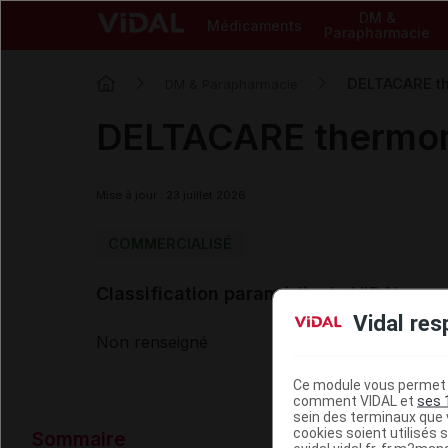
DM &
Médicaments
Parapharmacie
DELTACARE the
DM & Parapharmacie
DELTACARE thermom d
Mise à jour : 23 juillet 2026
COMMERCIALISÉ
Classification paramédicale VIDAL
Vidal res
Non renseigné
Ce module vous permet d
comment VIDAL et
ses 
sein des terminaux que v
Données ad
cookies soient utilisés s
Sommaire