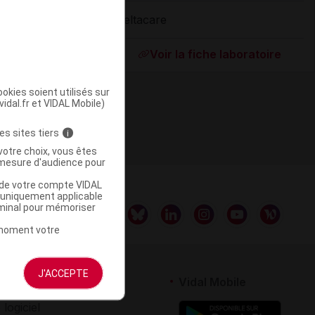
Deltacare
ommercialisé
Voir la fiche laboratoire
okies soient utilisés sur
vidal.fr et VIDAL Mobile)
es sites tiers
i
votre choix, vous êtes
mesure d'audience pour
u de votre compte VIDAL
a uniquement applicable
rminal pour mémoriser
t moment votre
J'ACCEPTE
rtenaires
Vidal Mobile
 logiciel