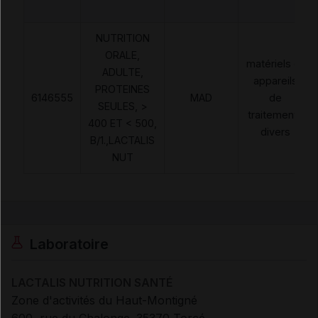
NUTRITION
ORALE,
matériels et
ADULTE,
appareils
PROTEINES
6146555
MAD
de
SEULES, >
traitements
400 ET < 500,
divers
B/1.,LACTALIS
NUT
Laboratoire
LACTALIS NUTRITION SANTÉ
Zone d'activités du Haut-Montigné