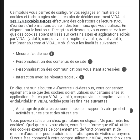
précautions d'emploi
Ce module vous permet de configurer vos réglages en matière de
cookies et technologies similaires afin de décider comment VIDAL et
Avis Important :
ses 124 sociétés tierces
effectuent des opérations de lecture et/ou
d’écriture d’informations au sein des terminaux que vous utilisez. En
cliquant sur le bouton « J’accepte » ci-dessous, vous consentez à ce
À utiliser sous contrôle médical.
que des cookies soient utilisés sur certains sites et applications édités
par VIDAL (vidal.fr, campus.vidal.fr, hoptimal.vidal.fr, evidal.vidal.fr,
fr.m3manabu.com et VIDAL Mobile) pour les finalités suivantes :
Ne convient pas aux enfants de moins de 3 ans.
Mesure d’audience
i
Aliment incomplet, ne peut être utilisé comme seule
Personnalisation des contenus de ce site
i
source d'alimentation.
Personnalisation des communications vous étant adressées
i
Interaction avec les réseaux sociaux
i
Le produit ne convient pas aux adultes et aux enfants
en bonne santé.
En cliquant sur le bouton « J’accepte » ci-dessous, vous consentez
également à ce que des cookies soient utilisés sur certains sites et
applications édités par VIDAL(vidal.fr, campus.vidal.fr, hoptimal.vidal.fr,
La prescription est à adapter pour les patients atteints
evidal.vidal.fr et VIDAL Mobile) pour les finalités suivantes :
d'insuffisance rénale et/ou hépatique ou pour un
Affichage de publicités personnalisées par rapport à votre profil et
i
usage pédiatrique.
activités sur ce site et des sites tiers
Vous pouvez réaliser un choix granulaire en cliquant "Je paramètre les
cookies". Quel que soit votre choix, vous êtes informé que VIDAL utilise
Ne convient pas en cas de galactosémie.
des cookies exemptés de consentement, de fonctionnement et de
mesure d'audience pour produire des statistiques de visites anonymes.
Si vous êtes connecté à votre compte utilisateur VIDAL, votre choix sera