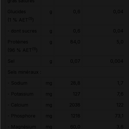
gras saturés
Glucides
g
0,6
0,04
(1)
(1 % AET
)
- dont sucres
g
0,6
0,04
Protéines
g
84,0
5,0
(1)
(96 % AET
)
Sel
g
0,07
0,004
Sels minéraux :
- Sodium
mg
28,8
1,7
- Potassium
mg
127
7,6
- Calcium
mg
2038
122
- Phosphore
mg
1218
73,1
- Magnésium
mg
60,0
3,6