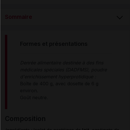
Sommaire
FORMES et PRÉSENTATIONS
formes et présentations
COMPOSITION
Denrée alimentaire destinée à des fins
médicales spéciales (DADFMS), poudre
PROPRIÉTÉS ET INDICATIONS
d'enrichissement hyperprotidique :
Boîte de 400 g, avec dosette de 6 g
environ.
CONSEILS D'UTILISATION
Goût neutre.
PRÉCAUTIONS D'EMPLOI
composition
Ingrédients :
Isolat de protéines de
lait
, caséinate de