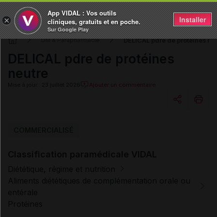
App VIDAL : Vos outils
Installer
×
cliniques, gratuits et en poche.
Sur Google Play
DELICAL pdre de protéines ne
DM & Parapharmacie
DELICAL pdre de protéines
neutre
Mise à jour : 23 juillet 2026
Ajouter un commentaire
Copier l'url
COMMERCIALISÉ
Classification paramédicale VIDAL
Email
Diététique, régime et nutrition
Aliments diététiques de complémentation orale ou
entérale
Protéines