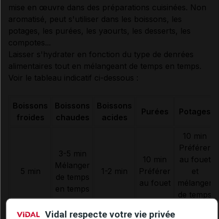
mise en œuvre dans des préparations cuisinées. Non
aromatisé, peut s'utiliser dans les boissons, les
potages, les purées, les yaourts, les desserts, les
compotes...
Laisser s'hydrater en fonction du type de denrées
alimentaires tout en mélangeant de temps en temps.
Voir le tableau indicatif ci-dessous :
Boissons
Boissons
Boissons
Purées
Potages
froides
chaudes
acides
10 min
Préférer
3-5 min
10 min
au fouet
Mélanger
5 min
1-2 min
Préférer
et
de temps
au fouet
mélanger
en temps
de temps
en temps
Vidal respecte votre vie privée