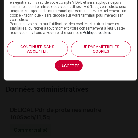
conditions de conservation
enregistré au niveau de votre compte VIDAL et sera appliqué depuis
l’ensemble des terminaux que vous utilisez. A défaut, votre choix sera
uniquement applicable au terminal que vous utilisez actuellement : un
Avant ouverture :
cookie « technique » sera déposé sur votre terminal pour mémoriser
A conserver à température ambiante, à l'abri de l'air,
votre choix.
Pour en savoir plus sur l’utilisation des cookies et autres traceurs
de la chaleur et de l'humidité.
similaires, ou retirer à tout moment votre consentement à leur usage,
nous vous invitons à vous rendre sur notre
Politique cookies
.
Après ouverture :
A consommer dans les 6 semaines.
CONTINUER SANS
JE PARAMÈTRE LES
ACCEPTER
COOKIES
renseignements administratifs
J'ACCEPTE
EAN : 3551102149618.
Données administratives
DELICAL Pdr de protéines neutre
100Sach/11,5g
Commercialisé