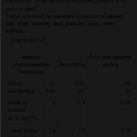
CONDITIONS DE CONSERVATION
*
calcium (
lait
)
.
Traces possibles de
céréales
contenant du
gluten
(
blé
,
orge
,
avoine)
,
œuf
,
poisson
,
soja
,
céleri
,
RENSEIGNEMENTS ADMINISTRATIFS
sulfites
.
*
Origine non UE.
Données administratives
Valeurs
Pour une dosette
nutritionnelles
Pour 100 g
de 6 g
moyennes
Valeur
kJ
1490
89
énergétique
kcal
351
21
Matières
g
1,4
0,08
grasses
(1)
(4 % AET
)
- dont acides
g
1,0
0,06