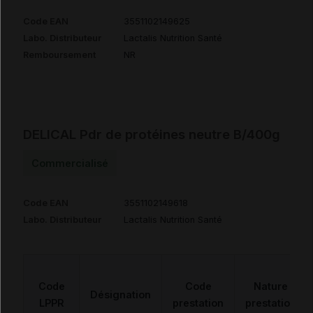
Code EAN
3551102149625
Labo. Distributeur
Lactalis Nutrition Santé
Remboursement
NR
DELICAL Pdr de protéines neutre B/400g
Commercialisé
Code EAN
3551102149618
Labo. Distributeur
Lactalis Nutrition Santé
Code
Code
Nature
Désignation
LPPR
prestation
prestation