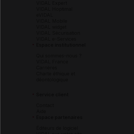
VIDAL Expert
VIDAL Hoptimal
eVIDAL
VIDAL Mobile
VIDAL widget
VIDAL Sécurisation
VIDAL e-Services
Espace institutionnel
Qui sommes-nous ?
VIDAL France
Carrières
Charte éthique et
déontologique
Service client
Contact
Aide
Espace partenaires
Éditeurs de logiciel