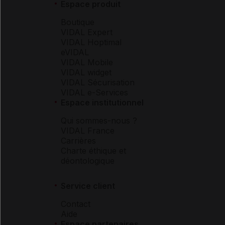
Espace produit
Boutique
VIDAL Expert
VIDAL Hoptimal
eVIDAL
VIDAL Mobile
VIDAL widget
VIDAL Sécurisation
VIDAL e-Services
Espace institutionnel
Qui sommes-nous ?
VIDAL France
Carrières
Charte éthique et
déontologique
Service client
Contact
Aide
Espace partenaires