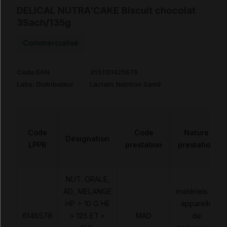
DELICAL NUTRA'CAKE Biscuit chocolat
3Sach/135g
Commercialisé
Code EAN
3551101425676
Labo. Distributeur
Lactalis Nutrition Santé
Code
Code
Nature
Désignation
LPPR
prestation
prestation
NUT. ORALE,
AD., MELANGE
matériels et
HP > 10 G HE
appareils
6146578
> 125 ET <
MAD
de