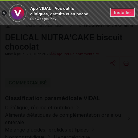
App VIDAL : Vos outils
Installer
×
cliniques, gratuits et en poche.
Sur Google Play
DELICAL NUTRA'CAKE biscuit 
DM & Parapharmacie
DELICAL NUTRA'CAKE biscuit
chocolat
Mise à jour : 23 juillet 2026
Ajouter un commentaire
Copier l'url
COMMERCIALISÉ
Classification paramédicale VIDAL
Email
Diététique, régime et nutrition
Aliments diététiques de complémentation orale ou
entérale
Mélange glucides, protides et lipides
Normoprotidique
Hypercalorique