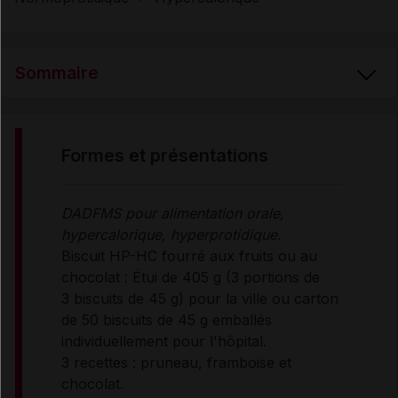
Sommaire
FORMES et PRÉSENTATIONS
formes et présentations
COMPOSITION
DADFMS pour alimentation orale,
hypercalorique, hyperprotidique.
INDICATIONS
Biscuit HP-HC fourré aux fruits ou au
chocolat : Étui de 405 g (3 portions de
3 biscuits de 45 g) pour la ville ou carton
CONSEILS D'UTILISATION
de 50 biscuits de 45 g emballés
individuellement pour l'hôpital.
3 recettes : pruneau, framboise et
CONDITIONS DE CONSERVATION
chocolat.