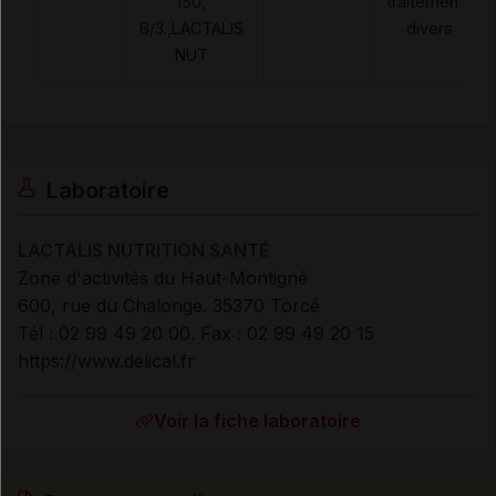
150,
traitements
B/3.,LACTALIS
divers
NUT
Laboratoire
LACTALIS NUTRITION SANTÉ
Zone d'activités du Haut-Montigné
600, rue du Chalonge. 35370 Torcé
Tél : 02 99 49 20 00. Fax : 02 99 49 20 15
https://www.delical.fr
Voir la fiche laboratoire