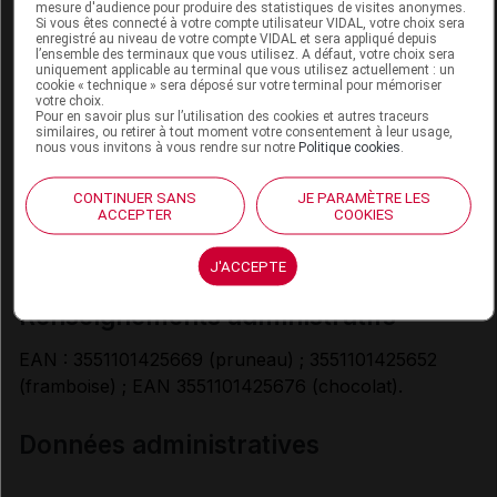
mesure d'audience pour produire des statistiques de visites anonymes.
par jour en fonction des besoins du patient.
Si vous êtes connecté à votre compte utilisateur VIDAL, votre choix sera
Peut être utilisé en collation pendant la première
enregistré au niveau de votre compte VIDAL et sera appliqué depuis
l’ensemble des terminaux que vous utilisez. A défaut, votre choix sera
heure de dialyse.
uniquement applicable au terminal que vous utilisez actuellement : un
cookie « technique » sera déposé sur votre terminal pour mémoriser
votre choix.
conditions de conservation
Pour en savoir plus sur l’utilisation des cookies et autres traceurs
similaires, ou retirer à tout moment votre consentement à leur usage,
nous vous invitons à vous rendre sur notre
Politique cookies
.
Avant ouverture, conserver dans un endroit frais et
sec.
CONTINUER SANS
JE PARAMÈTRE LES
Une fois le sachet ouvert, pour éviter que les biscuits
ACCEPTER
COOKIES
ne se dessèchent : à conserver à température
ambiante et à consommer dans les 48 heures.
J'ACCEPTE
renseignements administratifs
EAN : 3551101425669 (pruneau) ; 3551101425652
(framboise) ; EAN 3551101425676 (chocolat).
Données administratives