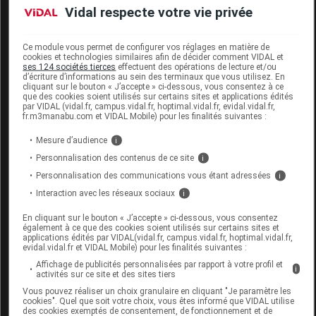
Recette pruneau.
Vidal respecte votre vie privée
Ce module vous permet de configurer vos réglages en matière de
cookies et technologies similaires afin de décider comment VIDAL et
indications
ses 124 sociétés tierces
effectuent des opérations de lecture et/ou
d’écriture d’informations au sein des terminaux que vous utilisez. En
cliquant sur le bouton « J’accepte » ci-dessous, vous consentez à ce
Delical Nutra'Cake est à utiliser en supplémentation
que des cookies soient utilisés sur certains sites et applications édités
par VIDAL (vidal.fr, campus.vidal.fr, hoptimal.vidal.fr, evidal.vidal.fr,
orale pour les besoins nutritionnels en situation de
fr.m3manabu.com et VIDAL Mobile) pour les finalités suivantes :
dénutrition ou risque de dénutrition.
Mesure d’audience
i
Avis important : à utiliser sous contrôle médical,
Personnalisation des contenus de ce site
i
uniquement en complément de l'alimentation
Personnalisation des communications vous étant adressées
i
habituelle.
Interaction avec les réseaux sociaux
i
Ne convient pas aux enfants de moins de 3 ans. Ne
pas utiliser en cas de galactosémie. La prescription est
En cliquant sur le bouton « J’accepte » ci-dessous, vous consentez
également à ce que des cookies soient utilisés sur certains sites et
à adapter pour les patients atteints d'insuffisance
applications édités par VIDAL(vidal.fr, campus.vidal.fr, hoptimal.vidal.fr,
rénale et/ou hépatique ou pour un usage pédiatrique.
evidal.vidal.fr et VIDAL Mobile) pour les finalités suivantes :
Affichage de publicités personnalisées par rapport à votre profil et
i
activités sur ce site et des sites tiers
conseils d'utilisation
Vous pouvez réaliser un choix granulaire en cliquant "Je paramètre les
cookies". Quel que soit votre choix, vous êtes informé que VIDAL utilise
A prendre au petit déjeuner ou en collation : 3 biscuits
des cookies exemptés de consentement, de fonctionnement et de