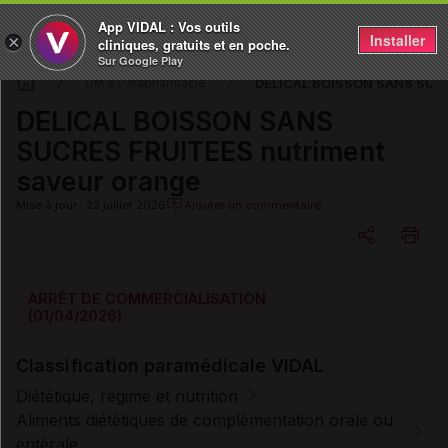
App VIDAL : Vos outils
Installer
×
cliniques, gratuits et en poche.
Sur Google Play
DELICAL BOISSON SANS SUCRE
DM & Parapharmacie
DELICAL BOISSON SANS
SUCRES FRUITEES nutriment
saveur orange
Mise à jour : 23 juillet 2026
Ajouter un commentaire
Copier l'url
ARRÊT DE COMMERCIALISATION
(01/04/2026)
Email
Classification paramédicale VIDAL
Diététique, régime et nutrition
Aliments diététiques de complémentation orale ou
entérale