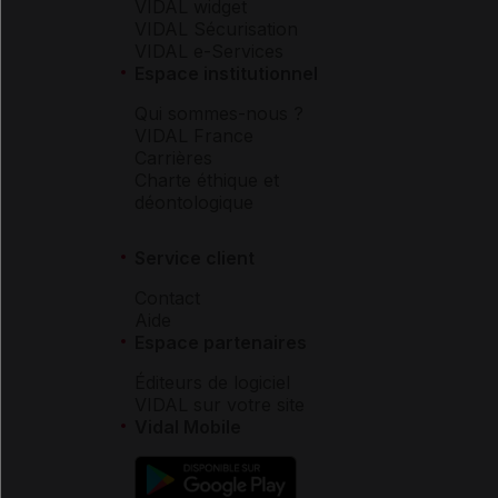
VIDAL widget
VIDAL Sécurisation
VIDAL e-Services
Espace institutionnel
Qui sommes-nous ?
VIDAL France
Carrières
Charte éthique et
déontologique
Service client
Contact
Aide
Espace partenaires
Éditeurs de logiciel
VIDAL sur votre site
Vidal Mobile