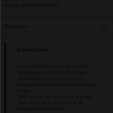
Mélange glucides et protides
Sommaire
PRÉSENTATION
présentation
COMPOSITION
Denrée alimentaire destinée à des fins
médicales spéciales (DADFMS) pour
INDICATIONS
alimentation orale :
Boisson gluco-
protidique édulcorée, aromatisée, saveur
fruitée.
CONSEILS D'UTILISATION
Sans lactose, sans sucres, sans gluten.
Avec édulcorants : acésulfame de
potassium et sucralose.
PRÉCAUTIONS D'EMPLOI