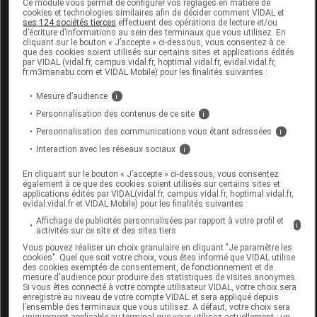
Ce module vous permet de configurer vos réglages en matière de
cookies et technologies similaires afin de décider comment VIDAL et
- Cuivre
mg
0,21
ses 124 sociétés tierces
effectuent des opérations de lecture et/ou
d’écriture d’informations au sein des terminaux que vous utilisez. En
cliquant sur le bouton « J’accepte » ci-dessous, vous consentez à ce
- Sélénium
µg
10,0
que des cookies soient utilisés sur certains sites et applications édités
par VIDAL (vidal.fr, campus.vidal.fr, hoptimal.vidal.fr, evidal.vidal.fr,
fr.m3manabu.com et VIDAL Mobile) pour les finalités suivantes :
- Chrome
µg
11,0
Mesure d’audience
i
Osmolarité
mOsml/l
395
Personnalisation des contenus de ce site
i
(1)
AET : Apports Énergétiques Totaux.
Personnalisation des communications vous étant adressées
i
Interaction avec les réseaux sociaux
i
En cliquant sur le bouton « J’accepte » ci-dessous, vous consentez
également à ce que des cookies soient utilisés sur certains sites et
indications
applications édités par VIDAL(vidal.fr, campus.vidal.fr, hoptimal.vidal.fr,
evidal.vidal.fr et VIDAL Mobile) pour les finalités suivantes :
Affichage de publicités personnalisées par rapport à votre profil et
Nutrition orale. Delical Boisson Sans Sucres Les
i
activités sur ce site et des sites tiers
saveurs fruitées est à utiliser pour les besoins
Vous pouvez réaliser un choix granulaire en cliquant "Je paramètre les
nutritionnels en cas de dénutrition ou risque de
cookies". Quel que soit votre choix, vous êtes informé que VIDAL utilise
des cookies exemptés de consentement, de fonctionnement et de
dénutrition associés ou non à des troubles du
mesure d'audience pour produire des statistiques de visites anonymes.
Si vous êtes connecté à votre compte utilisateur VIDAL, votre choix sera
métabolisme glucidique, et adapté dans le cadre d'une
enregistré au niveau de votre compte VIDAL et sera appliqué depuis
alimentation avec fibres.
l’ensemble des terminaux que vous utilisez. A défaut, votre choix sera
uniquement applicable au terminal que vous utilisez actuellement : un