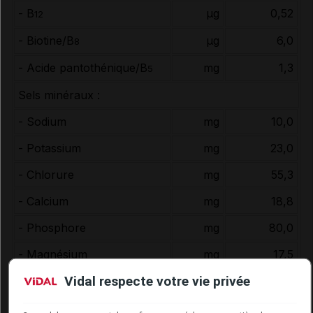
- B
µg
0,52
12
- Biotine/B
µg
6,0
8
- Acide pantothénique/B
mg
1,3
5
Sels minéraux :
- Sodium
mg
10,0
- Potassium
mg
23,0
- Chlorure
mg
55,3
- Calcium
mg
18,8
- Phosphore
mg
80,0
- Magnésium
mg
17,5
Vidal respecte votre vie privée
- Fer
mg
1,4
- Zinc
mg
1,1