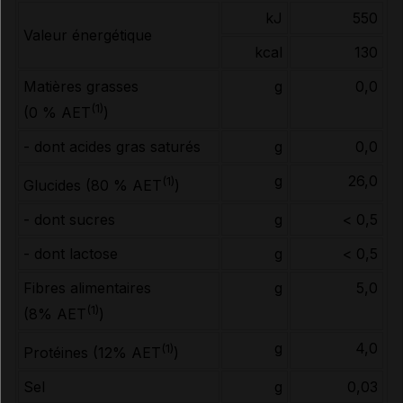
kJ
550
Valeur énergétique
kcal
130
Matières grasses
g
0,0
(1)
(0 % AET
)
- dont acides gras saturés
g
0,0
g
26,0
(1)
Glucides (80 % AET
)
- dont sucres
g
< 0,5
- dont lactose
g
< 0,5
Fibres alimentaires
g
5,0
(1)
(8% AET
)
g
4,0
(1)
Protéines (12% AET
)
Sel
g
0,03