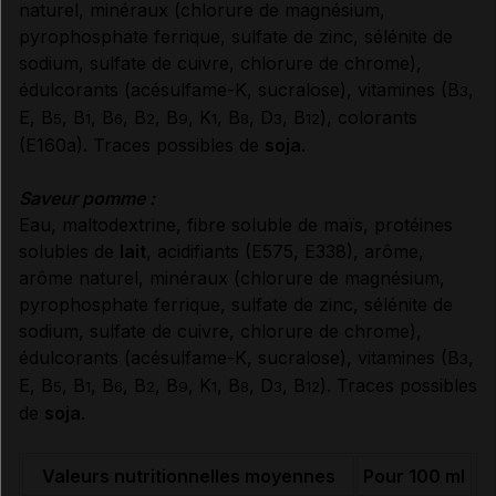
naturel, minéraux (chlorure de magnésium,
pyrophosphate ferrique, sulfate de zinc, sélénite de
sodium, sulfate de cuivre, chlorure de chrome),
édulcorants (acésulfame-K, sucralose), vitamines (B
,
3
E, B
, B
, B
, B
, B
, K
, B
, D
, B
), colorants
5
1
6
2
9
1
8
3
12
(E160a). Traces possibles de
soja
.
Saveur pomme :
Eau, maltodextrine, fibre soluble de maïs, protéines
solubles de
lait
, acidifiants (E575, E338), arôme,
arôme naturel, minéraux (chlorure de magnésium,
pyrophosphate ferrique, sulfate de zinc, sélénite de
sodium, sulfate de cuivre, chlorure de chrome),
édulcorants (acésulfame-K, sucralose), vitamines (B
,
3
E, B
, B
, B
, B
, B
, K
, B
, D
, B
). Traces possibles
5
1
6
2
9
1
8
3
12
de
soja
.
Valeurs nutritionnelles moyennes
Pour 100 ml