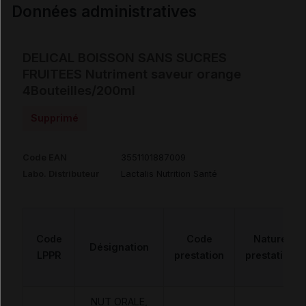
Données administratives
DELICAL BOISSON SANS SUCRES
FRUITEES Nutriment saveur orange
4Bouteilles/200ml
Supprimé
Code EAN
3551101887009
Labo. Distributeur
Lactalis Nutrition Santé
Code
Code
Nature
Désignation
LPPR
prestation
prestation
NUT ORALE,