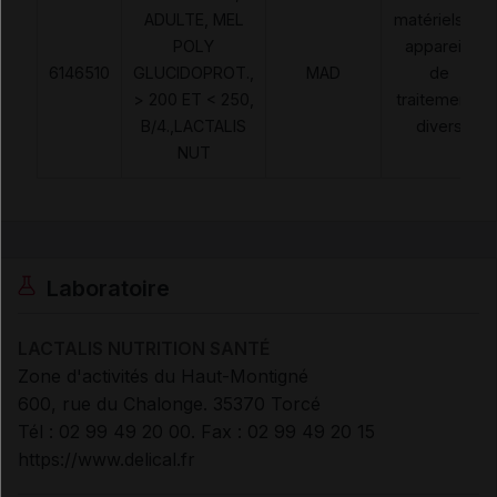
ADULTE, MEL
matériels et
POLY
appareils
6146510
GLUCIDOPROT.,
MAD
de
> 200 ET < 250,
traitements
B/4.,LACTALIS
divers
NUT
Laboratoire
LACTALIS NUTRITION SANTÉ
Zone d'activités du Haut-Montigné
600, rue du Chalonge. 35370 Torcé
Tél : 02 99 49 20 00. Fax : 02 99 49 20 15
https://www.delical.fr