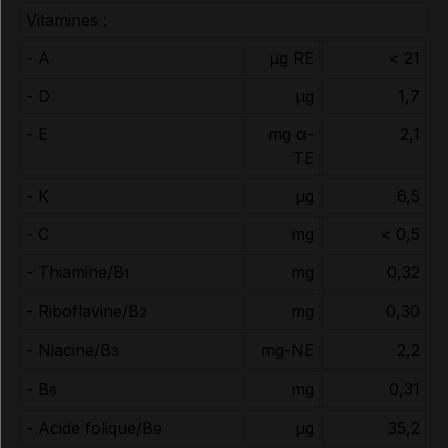
Vitamines :
- A
µg RE
< 21
- D
µg
1,7
- E
mg α-
2,1
TE
- K
µg
6,5
- C
mg
< 0,5
- Thiamine/B
mg
0,32
1
- Riboflavine/B
mg
0,30
2
- Niacine/B
mg-NE
2,2
3
- B
mg
0,31
6
- Acide folique/B
µg
35,2
9