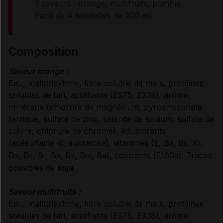
3 saveurs : orange, multifruits, pomme.
Pack de 4 bouteilles de 200 ml.
CONDITIONS DE CONSERVATION
composition
RENSEIGNEMENTS ADMINISTRATIFS
Saveur orange :
Eau, maltodextrine, fibre soluble de maïs, protéines
solubles de
lait
, acidifiants (E575, E338), arôme,
Données administratives
minéraux (chlorure de magnésium, pyrophosphate
ferrique, sulfate de zinc, sélénite de sodium, sulfate de
cuivre, chlorure de chrome), édulcorants
(acésulfame-K, sucralose), vitamines (E, B
, B
, K
,
3
5
1
D
, B
, B
, B
, B
, B
, B
), colorants (E160a). Traces
3
8
1
6
2
12
9
possibles de
soja
.
Saveur multifruits :
Eau, maltodextrine, fibre soluble de maïs, protéines
solubles de
lait
, acidifiants (E575, E338), arôme