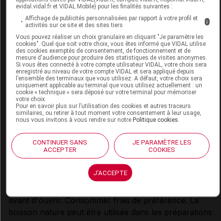
evidal.vidal.fr et VIDAL Mobile) pour les finalités suivantes :
Delical boisson HP-HC lactée est à utiliser pour les
Affichage de publicités personnalisées par rapport à votre profil et
i
activités sur ce site et des sites tiers
besoins nutritionnels en cas de dénutrition ou risque
Vous pouvez réaliser un choix granulaire en cliquant "Je paramètre les
de dénutrition.
cookies". Quel que soit votre choix, vous êtes informé que VIDAL utilise
des cookies exemptés de consentement, de fonctionnement et de
Avis important : A utiliser sous contrôle médical.
mesure d'audience pour produire des statistiques de visites anonymes.
Aliment incomplet, ne peut être utilisé comme seule
Si vous êtes connecté à votre compte utilisateur VIDAL, votre choix sera
enregistré au niveau de votre compte VIDAL et sera appliqué depuis
source d'alimentation.
l’ensemble des terminaux que vous utilisez. A défaut, votre choix sera
uniquement applicable au terminal que vous utilisez actuellement : un
Ne pas utiliser en cas de galactosémie.
cookie « technique » sera déposé sur votre terminal pour mémoriser
Ne convient pas aux enfants de moins de 3 ans.
votre choix.
Pour en savoir plus sur l’utilisation des cookies et autres traceurs
La prescription est à adapter pour les patients atteints
similaires, ou retirer à tout moment votre consentement à leur usage,
nous vous invitons à vous rendre sur notre
Politique cookies
.
d'insuffisance rénale et/ou hépatique, ou pour un
usage pédiatrique.
CONTINUER SANS
JE PARAMÈTRE LES
ACCEPTER
COOKIES
conseils d'utilisation
J'ACCEPTE
A prendre en collation ou à distance des repas, en
complément de l'alimentation habituelle. Bien agiter
avant d'ouvrir. Consommer frais de préférence. La
boisson nature peut être utilisée dans les préparations