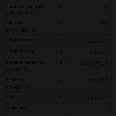
- dont acides gras
g
2,0
poly-insaturés
Glucides
g
37,0
(2)
(41 % AET
)
- dont sucres
g
(1)
16,0/10,4
- dont lactose
g
(3)
4,6/4,0
Fibres alimentaires
g
(3)
0,0/1,0
(0,6)
(2)
(% AET
)
Protéines
g
20,0 (22,0)
(2)
(% AET
)
Sel
g
(3)
0,14/0,13
Vitamines :