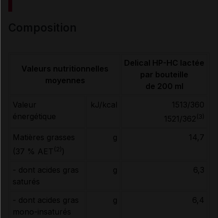
RENSEIGNEMENTS ADMINISTRATIFS
composition
Données administratives
Delical HP-HC lactée
Valeurs nutritionnelles
par bouteille
moyennes
de 200 ml
Valeur
kJ/kcal
1513/360
énergétique
(3)
1521/362
Matières grasses
g
14,7
(2)
(37 % AET
)
- dont acides gras
g
6,3
saturés
- dont acides gras
g
6,4
mono-insaturés