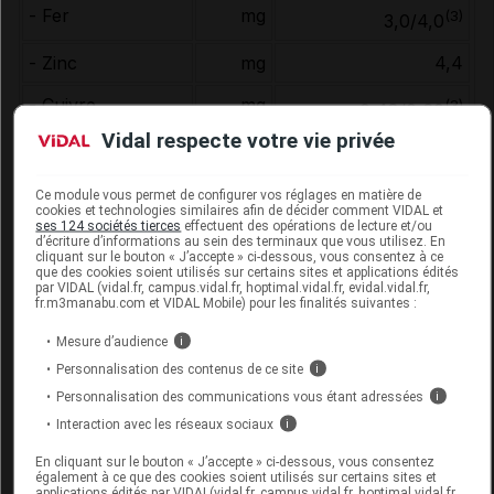
- Fer
mg
(3)
3,0/4,0
- Zinc
mg
4,4
- Cuivre
mg
(3)
0,48/0,60
Vidal respecte votre vie privée
- Sélénium
µg
30,0
- Chrome
µg
(3)
Ce module vous permet de configurer vos réglages en matière de
20,0/40,0
cookies et technologies similaires afin de décider comment VIDAL et
ses 124 sociétés tierces
effectuent des opérations de lecture et/ou
Osmolarité
mOsm/l
(1)
d’écriture d’informations au sein des terminaux que vous utilisez. En
525/450
cliquant sur le bouton « J’accepte » ci-dessous, vous consentez à ce
que des cookies soient utilisés sur certains sites et applications édités
(1)
Saveur nature.
par VIDAL (vidal.fr, campus.vidal.fr, hoptimal.vidal.fr, evidal.vidal.fr,
fr.m3manabu.com et VIDAL Mobile) pour les finalités suivantes :
(2)
AET : Apports énergétiques totaux.
Mesure d’audience
i
(3)
Saveur chocolat.
Personnalisation des contenus de ce site
i
(4)
AQR : Apports quotidiens de référence.
Personnalisation des communications vous étant adressées
i
Interaction avec les réseaux sociaux
i
En cliquant sur le bouton « J’accepte » ci-dessous, vous consentez
également à ce que des cookies soient utilisés sur certains sites et
indications
applications édités par VIDAL(vidal.fr, campus.vidal.fr, hoptimal.vidal.fr,