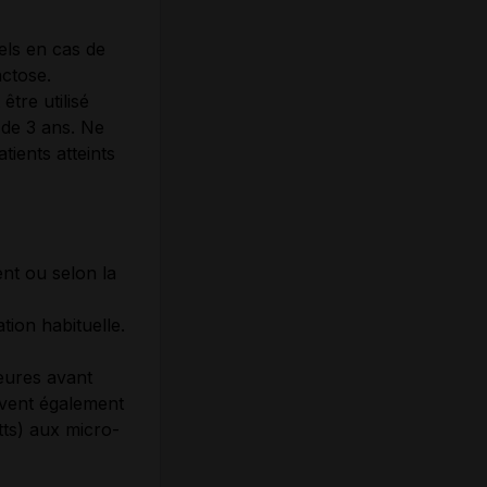
els en cas de
actose.
être utilisé
 de 3 ans. Ne
tients atteints
ent ou selon la
ion habituelle.
eures avant
uvent également
ts) aux micro-