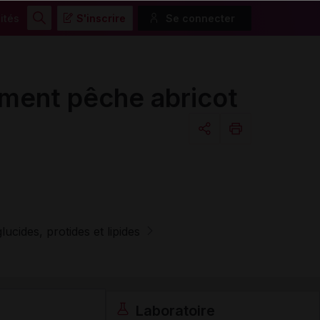
ités
S'inscrire
Se connecter
Rechercher
ent pêche abricot
Copier l'url
Email
ucides, protides et lipides
Laboratoire