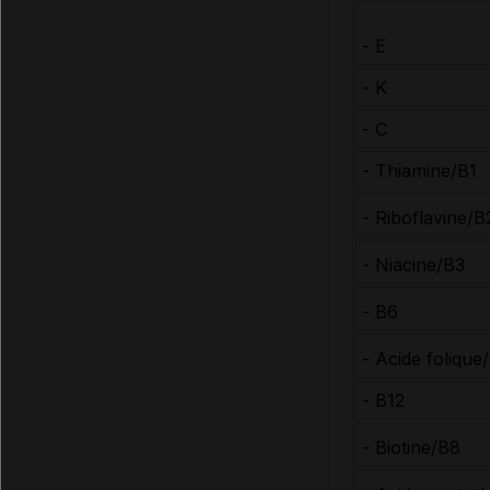
- E
- K
- C
- Thiamine/B1
- Riboflavine/
- Niacine/B3
- B6
- Acide foliqu
- B12
- Biotine/B8