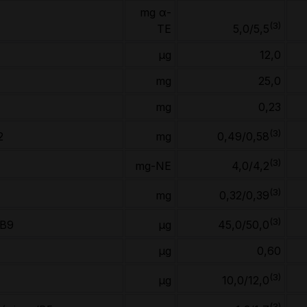
mg α-
(3)
TE
5,0/5,5
µg
12,0
mg
25,0
mg
0,23
(3)
B2
mg
0,49/0,58
(3)
mg-NE
4,0/4,2
(3)
mg
0,32/0,39
(3)
e/B9
µg
45,0/50,0
µg
0,60
(3)
µg
10,0/12,0
(3)