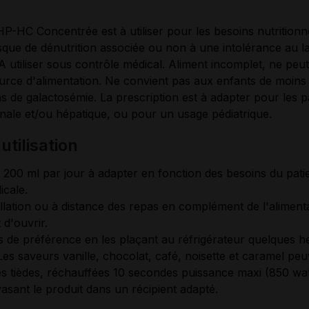
s
HP-HC Concentrée est à utiliser pour les besoins nutritionn
isque de dénutrition associée ou non à une intolérance au l
A utiliser sous contrôle médical. Aliment incomplet, ne peut 
rce d'alimentation. Ne convient pas aux enfants de moins
as de galactosémie. La prescription est à adapter pour les pa
énale et/ou hépatique, ou pour un usage pédiatrique.
'utilisation
e 200 ml par jour à adapter en fonction des besoins du pati
icale.
lation ou à distance des repas en complément de l'alimentat
 d'ouvrir.
 de préférence en les plaçant au réfrigérateur quelques h
s saveurs vanille, chocolat, café, noisette et caramel pe
 tièdes, réchauffées 10 secondes puissance maxi (850 wat
asant le produit dans un récipient adapté.