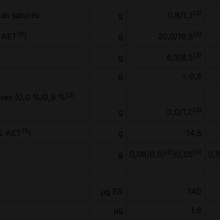
(3)
ras saturés
g
0,8/1,2
(1)
(3)
g
% AET
)
20,0/19,5
(3)
g
6,3/8,5
g
< 0,5
(3)
aires (0,0 %/0,9 %
(3)
g
0,0/1,0
(1)
g
14,5
 % AET
)
(2)
(3)
g
0,08/0,10
/0,05
0,1
µg ER
140
µg
1,6