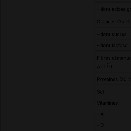
- dont acides g
Glucides (35 
- dont sucres
- dont lactose
Fibres aliment
(1)
AET
)
Protéines (26
Sel
Vitamines :
- A
- D