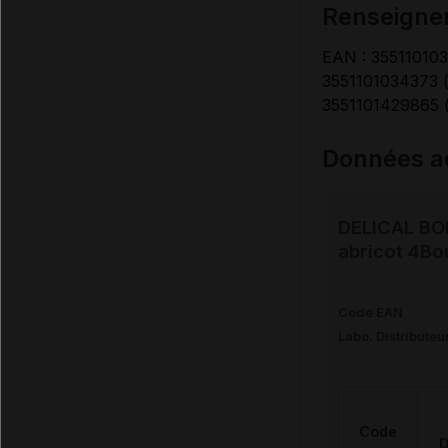
renseigne
EAN : 3551101034
3551101034373 (f
3551101429865 (
Données ad
DELICAL BO
abricot 4Bo
Code EAN
Labo. Distributeu
Code
D