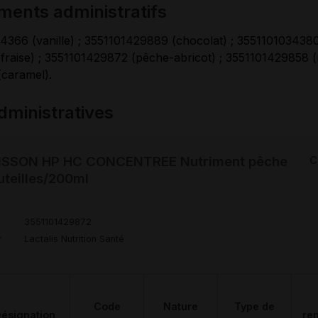
ments administratifs
366 (vanille) ; 3551101429889 (chocolat) ; 3551101034380 
raise) ; 3551101429872 (pêche-abricot) ; 3551101429858 (n
caramel).
ministratives
ISSON HP HC CONCENTREE Nutriment pêche
C
uteilles/200ml
3551101429872
r
Lactalis Nutrition Santé
Code
Nature
Type de
ésignation
re