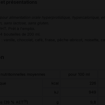
 et présentations
ur alimentation orale hyperprotidique, hypercalorique, en
n, sans lactose, sans gluten.
UHT. Prêt à l'emploi.
4 bouteilles de 200 ml.
: vanille, chocolat, café, fraise, pêche-abricot, noisette, c
on
 nutritionnelles moyennes
pour 100 ml
ique
kcal
226
kJ
949
(1)
g
9,8
es (39 % AET
)