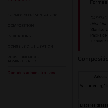
formes
FORMES et PRÉSENTATIONS
DADFMS po
dénutritio
COMPOSITION
Stérilisé 
Packs de 
INDICATIONS
7 saveurs 
CONSEILS D'UTILISATION
RENSEIGNEMENTS
compositi
ADMINISTRATIFS
Données administratives
Valeurs
Valeur énergét
Matières grass