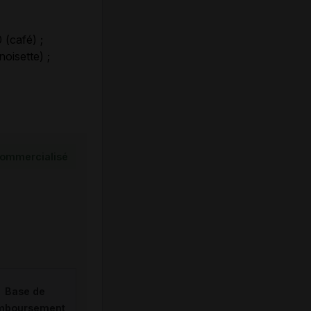
(café) ;
oisette) ;
ommercialisé
Base de
mboursement