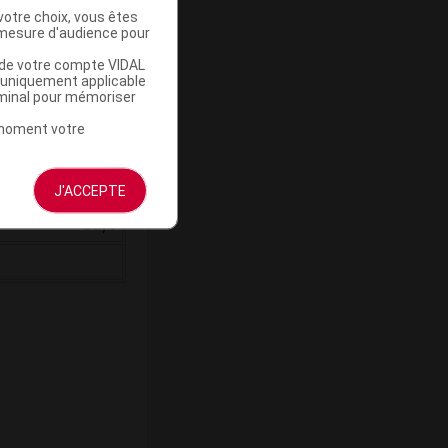
(3)
votre choix, vous êtes
1,3/1,5
mesure d'audience pour
0,06
u de votre compte VIDAL
a uniquement applicable
(3)
rminal pour mémoriser
24,0/40,0
t moment votre
(3)
30,0/34,0
(3)
30,0/40,0
J'ACCEPTE
68,0