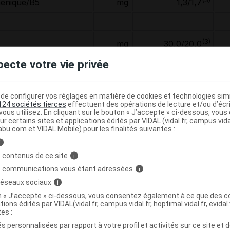
hénique/B5
mg
1,3/1,7
(3)
mg
30,0/20,0
pecte votre vie privée
(3)
mg
150/165
(3)
mg
30,0/20,0
e configurer vos réglages en matière de cookies et technologies simil
124 sociétés tierces
effectuent des opérations de lecture et/ou d’écr
(3)
mg
330/350
ous utilisez. En cliquant sur le bouton « J’accepte » ci-dessous, vou
ur certains sites et applications édités par VIDAL (vidal.fr, campus.vidal.
mg
250
abu.com et VIDAL Mobile) pour les finalités suivantes :
i
(3)
mg
30,0/27,0
 contenus de ce site
i
s communications vous étant adressées
i
(3)
mg
2,2/2,0
 réseaux sociaux
i
(3)
mg
2,8/3,2
on « J’accepte » ci-dessous, vous consentez également à ce que des co
tions édités par VIDAL(vidal.fr, campus.vidal.fr, hoptimal.vidal.fr, evidal.
tes :
(3)
mg
0,32/0,38
s personnalisées par rapport à votre profil et activités sur ce site et d