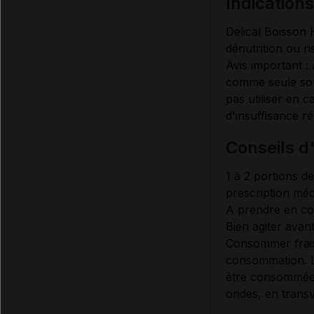
indication
Delical Boisson 
dénutrition ou r
Avis important : 
comme seule sou
pas utiliser en c
d'insuffisance r
conseils d
1 à 2 portions d
prescription méd
A prendre en col
Bien agiter avant
Consommer frais
consommation. Le
être consommées
ondes, en transv