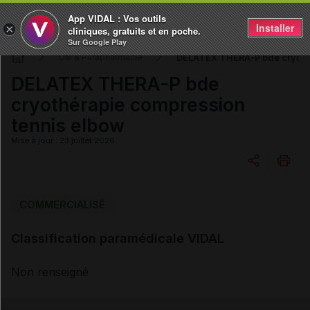
App VIDAL : Vos outils
Installer
×
cliniques, gratuits et en poche.
Sur Google Play
DELATEX THERA-P bde cryothé
DM & Parapharmacie
DELATEX THERA-P bde
cryothérapie compression
tennis elbow
Mise à jour : 23 juillet 2026
Copier l'url
COMMERCIALISÉ
Classification paramédicale VIDAL
Email
Non renseigné