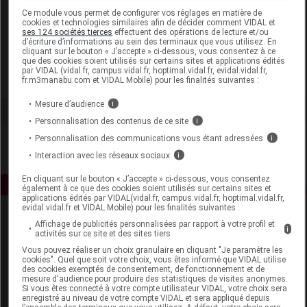
Laboratoire
Ce module vous permet de configurer vos réglages en matière de
cookies et technologies similaires afin de décider comment VIDAL et
ses 124 sociétés tierces
effectuent des opérations de lecture et/ou
d’écriture d’informations au sein des terminaux que vous utilisez. En
Delatex
cliquant sur le bouton « J’accepte » ci-dessous, vous consentez à ce
que des cookies soient utilisés sur certains sites et applications édités
par VIDAL (vidal.fr, campus.vidal.fr, hoptimal.vidal.fr, evidal.vidal.fr,
Voir la fiche laboratoire
fr.m3manabu.com et VIDAL Mobile) pour les finalités suivantes :
Mesure d’audience
i
Personnalisation des contenus de ce site
i
Personnalisation des communications vous étant adressées
i
Interaction avec les réseaux sociaux
i
En cliquant sur le bouton « J’accepte » ci-dessous, vous consentez
également à ce que des cookies soient utilisés sur certains sites et
applications édités par VIDAL(vidal.fr, campus.vidal.fr, hoptimal.vidal.fr,
evidal.vidal.fr et VIDAL Mobile) pour les finalités suivantes :
Affichage de publicités personnalisées par rapport à votre profil et
i
activités sur ce site et des sites tiers
Vous pouvez réaliser un choix granulaire en cliquant "Je paramètre les
cookies". Quel que soit votre choix, vous êtes informé que VIDAL utilise
des cookies exemptés de consentement, de fonctionnement et de
mesure d'audience pour produire des statistiques de visites anonymes.
Espace produit
Si vous êtes connecté à votre compte utilisateur VIDAL, votre choix sera
enregistré au niveau de votre compte VIDAL et sera appliqué depuis