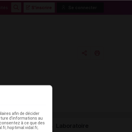
ités
S'inscrire
Se connecter
Rechercher
Copier l'url
Email
aires afin de décider
iture d’informations au
s consentez à ce que des
Laboratoire
fr, hoptimal.vidal.fr,