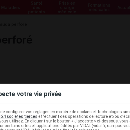
Santé
Prise en
Formations
Maladies
des
charge
Actual
médicales
patients
médicale
muda perforé
erforé
pecte votre vie privée
e configurer vos réglages en matière de cookies et technologies simil
124 sociétés tierces
effectuent des opérations de lecture et/ou d’écr
ous utilisez. En cliquant sur le bouton « J’accepte » ci-dessous, vou
ministratives
ur certains sites et applications édités par VIDAL (vidal.fr, campus.vidal.