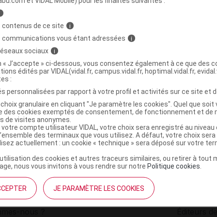
abu.com et VIDAL Mobile) pour les finalités suivantes :
i
rmuda perforé
C
 contenus de ce site
i
s communications vous étant adressées
i
 réseaux sociaux
i
9101866
on « J’accepte » ci-dessous, vous consentez également à ce que des co
r
Delatex
tions édités par VIDAL(vidal.fr, campus.vidal.fr, hoptimal.vidal.fr, evidal.
NR
tes :
s personnalisées par rapport à votre profil et activités sur ce site et d
choix granulaire en cliquant "Je paramètre les cookies". Quel que soit 
ise des cookies exemptés de consentement, de fonctionnement et de 
es de visites anonymes.
 votre compte utilisateur VIDAL, votre choix sera enregistré au nivea
l’ensemble des terminaux que vous utilisez. A défaut, votre choix ser
ilisez actuellement : un cookie « technique » sera déposé sur votre te
’utilisation des cookies et autres traceurs similaires, ou retirer à tou
ge, nous vous invitons à vous rendre sur notre
Politique cookies
.
CCEPTER
JE PARAMÈTRE LES COOKIES
institutionnel
Espace pa
mmes-nous ?
Éditeurs de