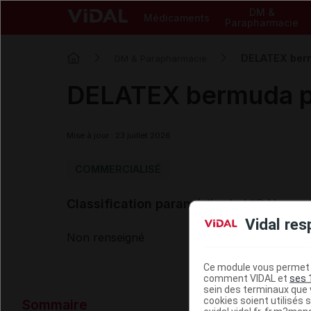
DM &
Médicaments
Parapharmacie
DELATEX ber
DM & Parapharmacie
DELATEX bermuda p
Mise à jour : 23 juillet 2026
COMMERCIALISÉ
Classification paramédicale VIDAL
Vidal res
Non renseigné
Ce module vous permet d
comment VIDAL et
ses 
sein des terminaux que v
Données ad
cookies soient utilisés s
Sommaire