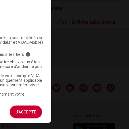
Delatex
ommercialisé
Voir la fiche laboratoire
okies soient utilisés sur
vidal.fr et VIDAL Mobile)
es sites tiers
i
votre choix, vous êtes
mesure d'audience pour
u de votre compte VIDAL
a uniquement applicable
rminal pour mémoriser
t moment votre
J'ACCEPTE
rtenaires
Vidal Mobile
 logiciel