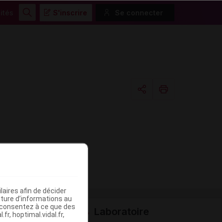
ités
S'inscrire
Se connecter
Rechercher
Copier l'url
Email
aires afin de décider
iture d’informations au
s consentez à ce que des
Laboratoire
fr, hoptimal.vidal.fr,