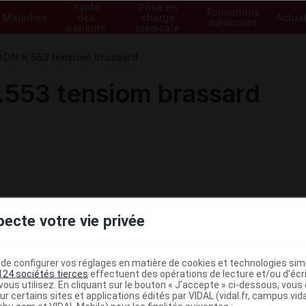
Santé
Prise en
Formations
Maladies
des
charge
Actual
médicales
patients
médicale
N R.553 tensiom brassard
53 tensiom brassard
pecte votre vie privée
e configurer vos réglages en matière de cookies et technologies simil
124 sociétés tierces
effectuent des opérations de lecture et/ou d’écr
ous utilisez. En cliquant sur le bouton « J’accepte » ci-dessous, vou
ministratives
ur certains sites et applications édités par VIDAL (vidal.fr, campus.vidal.