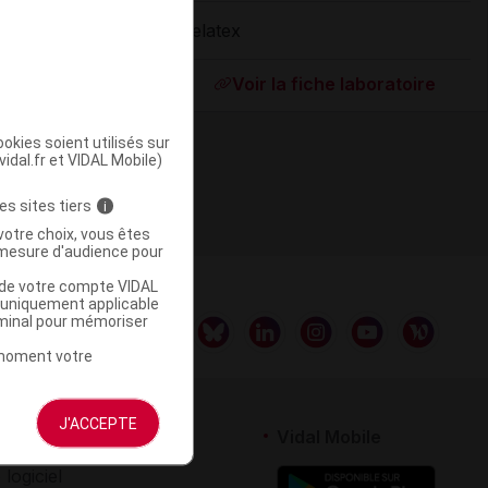
Delatex
ommercialisé
Voir la fiche laboratoire
okies soient utilisés sur
vidal.fr et VIDAL Mobile)
es sites tiers
i
votre choix, vous êtes
mesure d'audience pour
u de votre compte VIDAL
a uniquement applicable
rminal pour mémoriser
t moment votre
J'ACCEPTE
rtenaires
Vidal Mobile
 logiciel