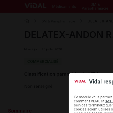
DM &
Médicaments
Parapharmacie
DELATEX-ANDO
DM & Parapharmacie
DELATEX-ANDON R.5
Mise à jour : 23 juillet 2026
COMMERCIALISÉ
Classification paramédicale VIDAL
Vidal res
Non renseigné
Ce module vous permet d
comment VIDAL et
ses 
sein des terminaux que v
Données ad
cookies soient utilisés s
Sommaire