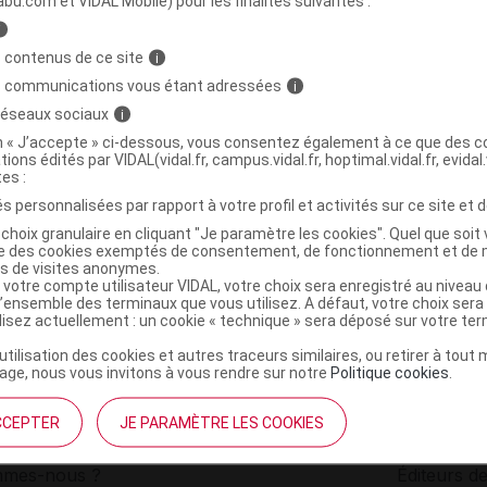
abu.com et VIDAL Mobile) pour les finalités suivantes :
i
DON R.553 Tensiomètre brassard
C
 contenus de ce site
i
s communications vous étant adressées
i
 réseaux sociaux
i
3528730026758
on « J’accepte » ci-dessous, vous consentez également à ce que des co
r
Delatex
tions édités par VIDAL(vidal.fr, campus.vidal.fr, hoptimal.vidal.fr, evidal.
NR
tes :
s personnalisées par rapport à votre profil et activités sur ce site et d
choix granulaire en cliquant "Je paramètre les cookies". Quel que soit 
ise des cookies exemptés de consentement, de fonctionnement et de 
es de visites anonymes.
 votre compte utilisateur VIDAL, votre choix sera enregistré au nivea
l’ensemble des terminaux que vous utilisez. A défaut, votre choix ser
ilisez actuellement : un cookie « technique » sera déposé sur votre te
’utilisation des cookies et autres traceurs similaires, ou retirer à tou
ge, nous vous invitons à vous rendre sur notre
Politique cookies
.
CCEPTER
JE PARAMÈTRE LES COOKIES
institutionnel
Espace pa
mmes-nous ?
Éditeurs de