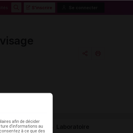
ités
S'inscrire
Se connecter
Rechercher
visage
Copier l'url
Email
aires afin de décider
Laboratoire
iture d’informations au
s consentez à ce que des