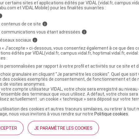
ur certains sites et applications édités par VIDAL (vidal.fr, campus.vidal.
abu.com et VIDAL Mobile) pour les finalités suivantes :
JECTIF JEUNESSE Sérum liftant visage Fl
C
i
l
 contenus de ce site
i
s communications vous étant adressées
i
 réseaux sociaux
i
9956591
on « J’accepte » ci-dessous, vous consentez également à ce que des co
3401399565915
tions édités par VIDAL(vidal.fr, campus.vidal.fr, hoptimal.vidal.fr, evidal.
r
Delarom
tes :
NR
s personnalisées par rapport à votre profil et activités sur ce site et d
choix granulaire en cliquant "Je paramètre les cookies". Quel que soit 
ise des cookies exemptés de consentement, de fonctionnement et de 
es de visites anonymes.
 votre compte utilisateur VIDAL, votre choix sera enregistré au nivea
l’ensemble des terminaux que vous utilisez. A défaut, votre choix ser
ilisez actuellement : un cookie « technique » sera déposé sur votre te
’utilisation des cookies et autres traceurs similaires, ou retirer à tou
ge, nous vous invitons à vous rendre sur notre
Politique cookies
.
CCEPTER
JE PARAMÈTRE LES COOKIES