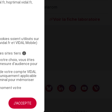
fr, hoptimal.vidal.fr,
Delarom
ommercialisé
Voir la fiche laboratoire
okies soient utilisés sur
vidal.fr et VIDAL Mobile)
es sites tiers
i
votre choix, vous êtes
mesure d'audience pour
u de votre compte VIDAL
a uniquement applicable
rminal pour mémoriser
t moment votre
J'ACCEPTE