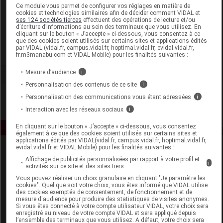
Laboratoire
Ce module vous permet de configurer vos réglages en matière de
cookies et technologies similaires afin de décider comment VIDAL et
ses 124 sociétés tierces
effectuent des opérations de lecture et/ou
d’écriture d’informations au sein des terminaux que vous utilisez. En
Delarom
cliquant sur le bouton « J’accepte » ci-dessous, vous consentez à ce
que des cookies soient utilisés sur certains sites et applications édités
par VIDAL (vidal.fr, campus.vidal.fr, hoptimal.vidal.fr, evidal.vidal.fr,
Voir la fiche laboratoire
fr.m3manabu.com et VIDAL Mobile) pour les finalités suivantes :
Mesure d’audience
i
Personnalisation des contenus de ce site
i
Personnalisation des communications vous étant adressées
i
Interaction avec les réseaux sociaux
i
En cliquant sur le bouton « J’accepte » ci-dessous, vous consentez
également à ce que des cookies soient utilisés sur certains sites et
applications édités par VIDAL(vidal.fr, campus.vidal.fr, hoptimal.vidal.fr,
evidal.vidal.fr et VIDAL Mobile) pour les finalités suivantes :
Affichage de publicités personnalisées par rapport à votre profil et
i
activités sur ce site et des sites tiers
Vous pouvez réaliser un choix granulaire en cliquant "Je paramètre les
cookies". Quel que soit votre choix, vous êtes informé que VIDAL utilise
des cookies exemptés de consentement, de fonctionnement et de
mesure d'audience pour produire des statistiques de visites anonymes.
Espace produit
Si vous êtes connecté à votre compte utilisateur VIDAL, votre choix sera
enregistré au niveau de votre compte VIDAL et sera appliqué depuis
Boutique
l’ensemble des terminaux que vous utilisez. A défaut, votre choix sera