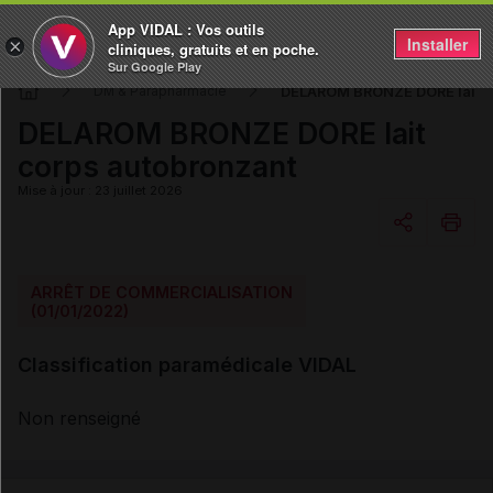
App VIDAL : Vos outils
Installer
×
cliniques, gratuits et en poche.
Sur Google Play
DELAROM BRONZE DORE lait c
DM & Parapharmacie
DELAROM BRONZE DORE lait
corps autobronzant
Mise à jour : 23 juillet 2026
Copier l'url
ARRÊT DE COMMERCIALISATION
(01/01/2022)
Email
Classification paramédicale VIDAL
Non renseigné