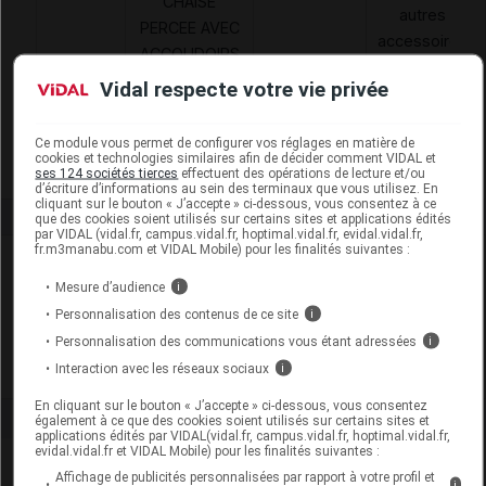
CHAISE
autres
PERCEE AVEC
accessoires
ACCOUDOIRS
6284903
AAD
de
ET
Vidal respecte votre vie privée
traitement à
SEAU,DRIVE
domicile
DEVILBISS
Ce module vous permet de configurer vos réglages en matière de
cookies et technologies similaires afin de décider comment VIDAL et
ses 124 sociétés tierces
effectuent des opérations de lecture et/ou
d’écriture d’informations au sein des terminaux que vous utilisez. En
cliquant sur le bouton « J’accepte » ci-dessous, vous consentez à ce
que des cookies soient utilisés sur certains sites et applications édités
par VIDAL (vidal.fr, campus.vidal.fr, hoptimal.vidal.fr, evidal.vidal.fr,
fr.m3manabu.com et VIDAL Mobile) pour les finalités suivantes :
Laboratoire
Mesure d’audience
i
Personnalisation des contenus de ce site
i
Drive DeVilbiss France
Personnalisation des communications vous étant adressées
i
Voir la fiche laboratoire
Interaction avec les réseaux sociaux
i
En cliquant sur le bouton « J’accepte » ci-dessous, vous consentez
également à ce que des cookies soient utilisés sur certains sites et
applications édités par VIDAL(vidal.fr, campus.vidal.fr, hoptimal.vidal.fr,
evidal.vidal.fr et VIDAL Mobile) pour les finalités suivantes :
Affichage de publicités personnalisées par rapport à votre profil et
i