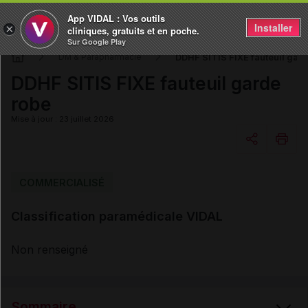
App VIDAL : Vos outils
Installer
×
cliniques, gratuits et en poche.
Sur Google Play
DDHF SITIS FIXE fauteuil gar
DM & Parapharmacie
DDHF SITIS FIXE fauteuil garde
robe
Mise à jour : 23 juillet 2026
Copier l'url
COMMERCIALISÉ
Classification paramédicale VIDAL
Email
Non renseigné
Sommaire