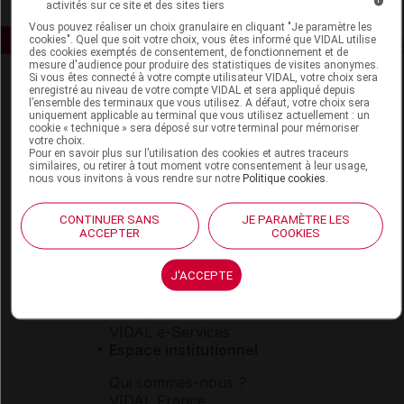
activités sur ce site et des sites tiers
Vous pouvez réaliser un choix granulaire en cliquant "Je paramètre les
cookies". Quel que soit votre choix, vous êtes informé que VIDAL utilise
des cookies exemptés de consentement, de fonctionnement et de
mesure d'audience pour produire des statistiques de visites anonymes.
Si vous êtes connecté à votre compte utilisateur VIDAL, votre choix sera
enregistré au niveau de votre compte VIDAL et sera appliqué depuis
l’ensemble des terminaux que vous utilisez. A défaut, votre choix sera
uniquement applicable au terminal que vous utilisez actuellement : un
cookie « technique » sera déposé sur votre terminal pour mémoriser
votre choix.
Pour en savoir plus sur l’utilisation des cookies et autres traceurs
similaires, ou retirer à tout moment votre consentement à leur usage,
Espace produit
nous vous invitons à vous rendre sur notre
Politique cookies
.
Boutique
CONTINUER SANS
JE PARAMÈTRE LES
VIDAL Expert
ACCEPTER
COOKIES
VIDAL Hoptimal
eVIDAL
J'ACCEPTE
VIDAL Mobile
VIDAL widget
VIDAL Sécurisation
VIDAL e-Services
Espace institutionnel
Qui sommes-nous ?
VIDAL France