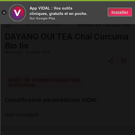
App VIDAL : Vos outils
Installer
×
cliniques, gratuits et en poche.
Sur Google Play
DAYANG OUI TEA Chaï Curcuma
DM & Parapharmacie
DAYANG OUI TEA Chaï Curcuma
Bio tis
Mise à jour : 23 juillet 2026
Copier l'url
ARRÊT DE COMMERCIALISATION
(01/01/2023)
Email
Classification paramédicale VIDAL
Non renseigné