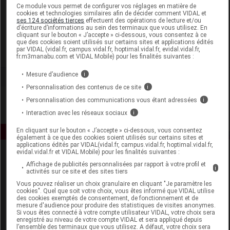
Laboratoire
Ce module vous permet de configurer vos réglages en matière de
cookies et technologies similaires afin de décider comment VIDAL et
ses 124 sociétés tierces
effectuent des opérations de lecture et/ou
d’écriture d’informations au sein des terminaux que vous utilisez. En
Dayang
cliquant sur le bouton « J’accepte » ci-dessous, vous consentez à ce
que des cookies soient utilisés sur certains sites et applications édités
par VIDAL (vidal.fr, campus.vidal.fr, hoptimal.vidal.fr, evidal.vidal.fr,
Voir la fiche laboratoire
fr.m3manabu.com et VIDAL Mobile) pour les finalités suivantes :
Mesure d’audience
i
Personnalisation des contenus de ce site
i
Personnalisation des communications vous étant adressées
i
Interaction avec les réseaux sociaux
i
En cliquant sur le bouton « J’accepte » ci-dessous, vous consentez
également à ce que des cookies soient utilisés sur certains sites et
applications édités par VIDAL(vidal.fr, campus.vidal.fr, hoptimal.vidal.fr,
evidal.vidal.fr et VIDAL Mobile) pour les finalités suivantes :
Affichage de publicités personnalisées par rapport à votre profil et
i
activités sur ce site et des sites tiers
Vous pouvez réaliser un choix granulaire en cliquant "Je paramètre les
cookies". Quel que soit votre choix, vous êtes informé que VIDAL utilise
des cookies exemptés de consentement, de fonctionnement et de
mesure d'audience pour produire des statistiques de visites anonymes.
Espace produit
Si vous êtes connecté à votre compte utilisateur VIDAL, votre choix sera
enregistré au niveau de votre compte VIDAL et sera appliqué depuis
Boutique
l’ensemble des terminaux que vous utilisez. A défaut, votre choix sera