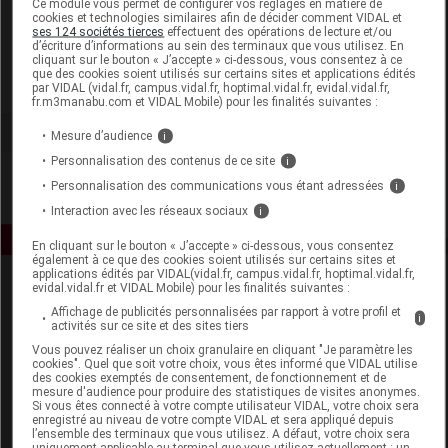
Ce module vous permet de configurer vos réglages en matière de
cookies et technologies similaires afin de décider comment VIDAL et
ses 124 sociétés tierces
effectuent des opérations de lecture et/ou
Dayang
d’écriture d’informations au sein des terminaux que vous utilisez. En
cliquant sur le bouton « J’accepte » ci-dessous, vous consentez à ce
que des cookies soient utilisés sur certains sites et applications édités
Voir la fiche laboratoire
par VIDAL (vidal.fr, campus.vidal.fr, hoptimal.vidal.fr, evidal.vidal.fr,
fr.m3manabu.com et VIDAL Mobile) pour les finalités suivantes :
Mesure d’audience
i
Personnalisation des contenus de ce site
i
Personnalisation des communications vous étant adressées
i
Interaction avec les réseaux sociaux
i
En cliquant sur le bouton « J’accepte » ci-dessous, vous consentez
également à ce que des cookies soient utilisés sur certains sites et
applications édités par VIDAL(vidal.fr, campus.vidal.fr, hoptimal.vidal.fr,
evidal.vidal.fr et VIDAL Mobile) pour les finalités suivantes :
Affichage de publicités personnalisées par rapport à votre profil et
i
activités sur ce site et des sites tiers
Vous pouvez réaliser un choix granulaire en cliquant "Je paramètre les
cookies". Quel que soit votre choix, vous êtes informé que VIDAL utilise
des cookies exemptés de consentement, de fonctionnement et de
Espace produit
mesure d'audience pour produire des statistiques de visites anonymes.
Si vous êtes connecté à votre compte utilisateur VIDAL, votre choix sera
enregistré au niveau de votre compte VIDAL et sera appliqué depuis
Boutique
l’ensemble des terminaux que vous utilisez. A défaut, votre choix sera
VIDAL Expert
uniquement applicable au terminal que vous utilisez actuellement : un