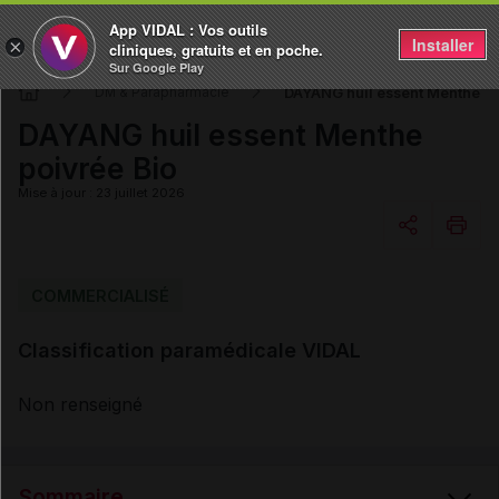
App VIDAL : Vos outils
Installer
×
cliniques, gratuits et en poche.
Sur Google Play
DAYANG huil essent Menthe po
DM & Parapharmacie
DAYANG huil essent Menthe
poivrée Bio
Mise à jour : 23 juillet 2026
Copier l'url
COMMERCIALISÉ
Classification paramédicale VIDAL
Email
Non renseigné
Sommaire