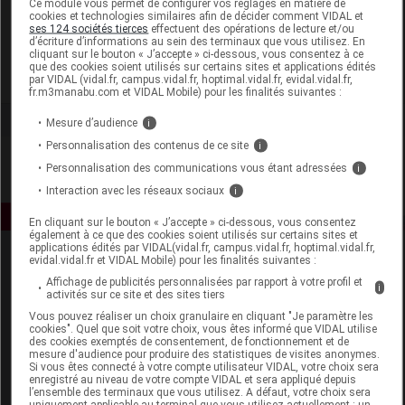
Ce module vous permet de configurer vos réglages en matière de
cookies et technologies similaires afin de décider comment VIDAL et
ses 124 sociétés tierces
effectuent des opérations de lecture et/ou
Dayang
d’écriture d’informations au sein des terminaux que vous utilisez. En
cliquant sur le bouton « J’accepte » ci-dessous, vous consentez à ce
que des cookies soient utilisés sur certains sites et applications édités
Voir la fiche laboratoire
par VIDAL (vidal.fr, campus.vidal.fr, hoptimal.vidal.fr, evidal.vidal.fr,
fr.m3manabu.com et VIDAL Mobile) pour les finalités suivantes :
Mesure d’audience
i
Personnalisation des contenus de ce site
i
Personnalisation des communications vous étant adressées
i
Interaction avec les réseaux sociaux
i
En cliquant sur le bouton « J’accepte » ci-dessous, vous consentez
également à ce que des cookies soient utilisés sur certains sites et
applications édités par VIDAL(vidal.fr, campus.vidal.fr, hoptimal.vidal.fr,
evidal.vidal.fr et VIDAL Mobile) pour les finalités suivantes :
Affichage de publicités personnalisées par rapport à votre profil et
i
activités sur ce site et des sites tiers
Vous pouvez réaliser un choix granulaire en cliquant "Je paramètre les
cookies". Quel que soit votre choix, vous êtes informé que VIDAL utilise
des cookies exemptés de consentement, de fonctionnement et de
Espace produit
mesure d'audience pour produire des statistiques de visites anonymes.
Si vous êtes connecté à votre compte utilisateur VIDAL, votre choix sera
enregistré au niveau de votre compte VIDAL et sera appliqué depuis
Boutique
l’ensemble des terminaux que vous utilisez. A défaut, votre choix sera
VIDAL Expert
uniquement applicable au terminal que vous utilisez actuellement : un