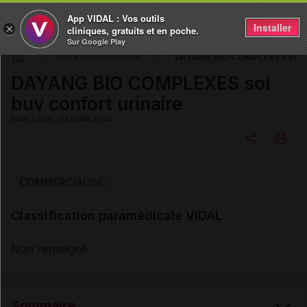
App VIDAL : Vos outils
Installer
×
cliniques, gratuits et en poche.
Sur Google Play
DAYANG BIO COMPLEXES sol bu
DM & Parapharmacie
DAYANG BIO COMPLEXES sol
buv confort urinaire
Mise à jour : 23 juillet 2026
Copier l'url
COMMERCIALISÉ
Classification paramédicale VIDAL
Email
Non renseigné
Sommaire