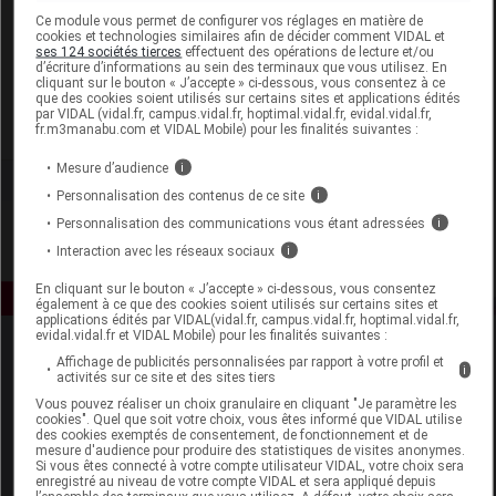
Laboratoire
Ce module vous permet de configurer vos réglages en matière de
cookies et technologies similaires afin de décider comment VIDAL et
ses 124 sociétés tierces
effectuent des opérations de lecture et/ou
d’écriture d’informations au sein des terminaux que vous utilisez. En
Darphin
cliquant sur le bouton « J’accepte » ci-dessous, vous consentez à ce
que des cookies soient utilisés sur certains sites et applications édités
par VIDAL (vidal.fr, campus.vidal.fr, hoptimal.vidal.fr, evidal.vidal.fr,
Voir la fiche laboratoire
fr.m3manabu.com et VIDAL Mobile) pour les finalités suivantes :
Mesure d’audience
i
Personnalisation des contenus de ce site
i
Personnalisation des communications vous étant adressées
i
Interaction avec les réseaux sociaux
i
En cliquant sur le bouton « J’accepte » ci-dessous, vous consentez
également à ce que des cookies soient utilisés sur certains sites et
applications édités par VIDAL(vidal.fr, campus.vidal.fr, hoptimal.vidal.fr,
evidal.vidal.fr et VIDAL Mobile) pour les finalités suivantes :
Affichage de publicités personnalisées par rapport à votre profil et
i
activités sur ce site et des sites tiers
Vous pouvez réaliser un choix granulaire en cliquant "Je paramètre les
cookies". Quel que soit votre choix, vous êtes informé que VIDAL utilise
des cookies exemptés de consentement, de fonctionnement et de
mesure d'audience pour produire des statistiques de visites anonymes.
Espace produit
Si vous êtes connecté à votre compte utilisateur VIDAL, votre choix sera
enregistré au niveau de votre compte VIDAL et sera appliqué depuis