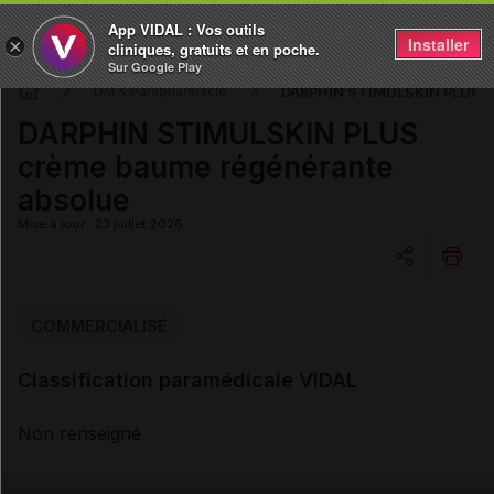
App VIDAL : Vos outils
Installer
×
cliniques, gratuits et en poche.
Sur Google Play
DARPHIN STIMULSKIN PLUS cr
DM & Parapharmacie
DARPHIN STIMULSKIN PLUS
crème baume régénérante
absolue
Mise à jour : 23 juillet 2026
Copier l'url
COMMERCIALISÉ
Classification paramédicale VIDAL
Email
Non renseigné