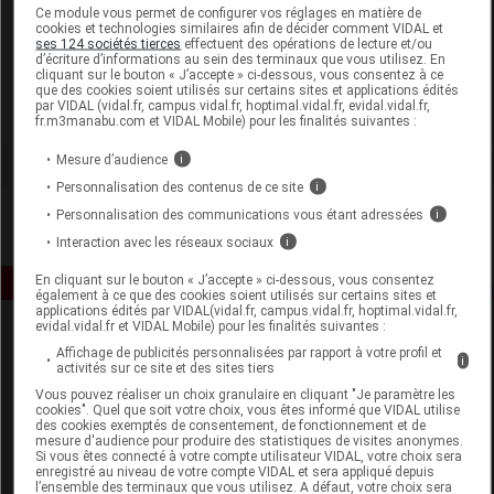
Laboratoire
Ce module vous permet de configurer vos réglages en matière de
cookies et technologies similaires afin de décider comment VIDAL et
ses 124 sociétés tierces
effectuent des opérations de lecture et/ou
d’écriture d’informations au sein des terminaux que vous utilisez. En
Darphin
cliquant sur le bouton « J’accepte » ci-dessous, vous consentez à ce
que des cookies soient utilisés sur certains sites et applications édités
par VIDAL (vidal.fr, campus.vidal.fr, hoptimal.vidal.fr, evidal.vidal.fr,
Voir la fiche laboratoire
fr.m3manabu.com et VIDAL Mobile) pour les finalités suivantes :
Mesure d’audience
i
Personnalisation des contenus de ce site
i
Personnalisation des communications vous étant adressées
i
Interaction avec les réseaux sociaux
i
En cliquant sur le bouton « J’accepte » ci-dessous, vous consentez
également à ce que des cookies soient utilisés sur certains sites et
applications édités par VIDAL(vidal.fr, campus.vidal.fr, hoptimal.vidal.fr,
evidal.vidal.fr et VIDAL Mobile) pour les finalités suivantes :
Affichage de publicités personnalisées par rapport à votre profil et
i
activités sur ce site et des sites tiers
Vous pouvez réaliser un choix granulaire en cliquant "Je paramètre les
cookies". Quel que soit votre choix, vous êtes informé que VIDAL utilise
des cookies exemptés de consentement, de fonctionnement et de
mesure d'audience pour produire des statistiques de visites anonymes.
Espace produit
Si vous êtes connecté à votre compte utilisateur VIDAL, votre choix sera
enregistré au niveau de votre compte VIDAL et sera appliqué depuis
Boutique
l’ensemble des terminaux que vous utilisez. A défaut, votre choix sera