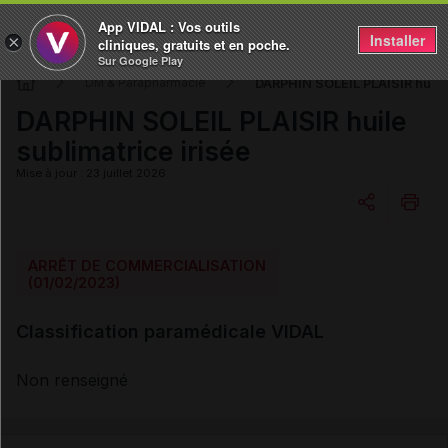
App VIDAL : Vos outils
Installer
×
cliniques, gratuits et en poche.
Sur Google Play
DARPHIN SOLEIL PLAISIR huile 
DM & Parapharmacie
DARPHIN SOLEIL PLAISIR huile
sublimatrice irisée
Mise à jour : 23 juillet 2026
Copier l'url
ARRÊT DE COMMERCIALISATION
(01/02/2023)
Email
Classification paramédicale VIDAL
Non renseigné