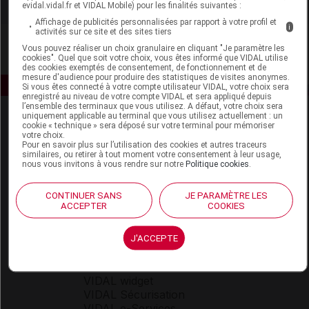
evidal.vidal.fr et VIDAL Mobile) pour les finalités suivantes :
Affichage de publicités personnalisées par rapport à votre profil et
i
activités sur ce site et des sites tiers
Vous pouvez réaliser un choix granulaire en cliquant "Je paramètre les
cookies". Quel que soit votre choix, vous êtes informé que VIDAL utilise
des cookies exemptés de consentement, de fonctionnement et de
mesure d'audience pour produire des statistiques de visites anonymes.
Si vous êtes connecté à votre compte utilisateur VIDAL, votre choix sera
enregistré au niveau de votre compte VIDAL et sera appliqué depuis
l’ensemble des terminaux que vous utilisez. A défaut, votre choix sera
uniquement applicable au terminal que vous utilisez actuellement : un
cookie « technique » sera déposé sur votre terminal pour mémoriser
votre choix.
Pour en savoir plus sur l’utilisation des cookies et autres traceurs
similaires, ou retirer à tout moment votre consentement à leur usage,
nous vous invitons à vous rendre sur notre
Politique cookies
.
Espace produit
CONTINUER SANS
JE PARAMÈTRE LES
ACCEPTER
COOKIES
Boutique
VIDAL Expert
VIDAL Hoptimal
J'ACCEPTE
eVIDAL
VIDAL Mobile
VIDAL widget
VIDAL Sécurisation
VIDAL e-Services