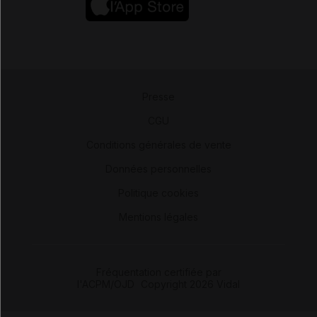
Presse
-
CGU
-
Conditions générales de vente
-
Données personnelles
-
Politique cookies
-
Mentions légales
Fréquentation certifiée par
l'ACPM/OJD
|
Copyright 2026 Vidal