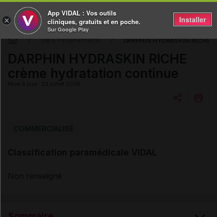
App VIDAL : Vos outils
Installer
×
cliniques, gratuits et en poche.
Sur Google Play
DARPHIN HYDRASKIN RICHE cr
DM & Parapharmacie
DARPHIN HYDRASKIN RICHE
crème hydratation continue
Mise à jour : 23 juillet 2026
Copier l'url
COMMERCIALISÉ
Classification paramédicale VIDAL
Email
Non renseigné
Sommaire