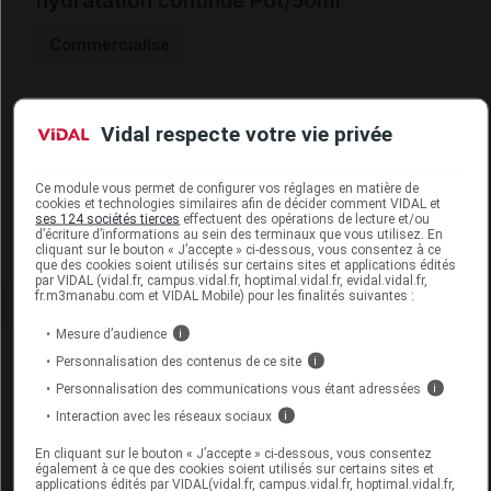
hydratation continue Pot/50ml
Commercialisé
Code ACL
7737910
Vidal respecte votre vie privée
Code 13
3401377379107
Code EAN
0882381004651
Labo. Distributeur
Darphin
Ce module vous permet de configurer vos réglages en matière de
cookies et technologies similaires afin de décider comment VIDAL et
Remboursement
NR
ses 124 sociétés tierces
effectuent des opérations de lecture et/ou
d’écriture d’informations au sein des terminaux que vous utilisez. En
cliquant sur le bouton « J’accepte » ci-dessous, vous consentez à ce
que des cookies soient utilisés sur certains sites et applications édités
par VIDAL (vidal.fr, campus.vidal.fr, hoptimal.vidal.fr, evidal.vidal.fr,
fr.m3manabu.com et VIDAL Mobile) pour les finalités suivantes :
Mesure d’audience
i
Laboratoire
Personnalisation des contenus de ce site
i
Personnalisation des communications vous étant adressées
i
Darphin
Interaction avec les réseaux sociaux
i
En cliquant sur le bouton « J’accepte » ci-dessous, vous consentez
Voir la fiche laboratoire
également à ce que des cookies soient utilisés sur certains sites et
applications édités par VIDAL(vidal.fr, campus.vidal.fr, hoptimal.vidal.fr,