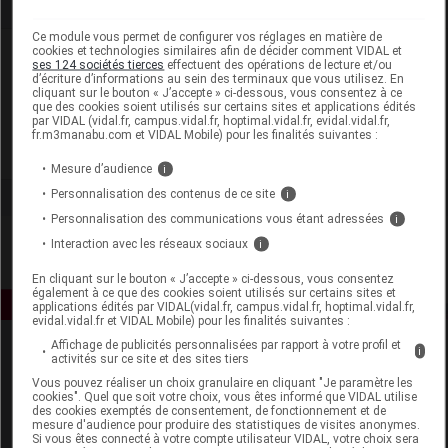
Ce module vous permet de configurer vos réglages en matière de
cookies et technologies similaires afin de décider comment VIDAL et
Laboratoire
ses 124 sociétés tierces
effectuent des opérations de lecture et/ou
d’écriture d’informations au sein des terminaux que vous utilisez. En
cliquant sur le bouton « J’accepte » ci-dessous, vous consentez à ce
Darphin
que des cookies soient utilisés sur certains sites et applications édités
par VIDAL (vidal.fr, campus.vidal.fr, hoptimal.vidal.fr, evidal.vidal.fr,
fr.m3manabu.com et VIDAL Mobile) pour les finalités suivantes :
Voir la fiche laboratoire
Mesure d’audience
i
Personnalisation des contenus de ce site
i
Personnalisation des communications vous étant adressées
i
Interaction avec les réseaux sociaux
i
En cliquant sur le bouton « J’accepte » ci-dessous, vous consentez
également à ce que des cookies soient utilisés sur certains sites et
applications édités par VIDAL(vidal.fr, campus.vidal.fr, hoptimal.vidal.fr,
evidal.vidal.fr et VIDAL Mobile) pour les finalités suivantes :
Affichage de publicités personnalisées par rapport à votre profil et
i
activités sur ce site et des sites tiers
Vous pouvez réaliser un choix granulaire en cliquant "Je paramètre les
cookies". Quel que soit votre choix, vous êtes informé que VIDAL utilise
des cookies exemptés de consentement, de fonctionnement et de
mesure d'audience pour produire des statistiques de visites anonymes.
Si vous êtes connecté à votre compte utilisateur VIDAL, votre choix sera