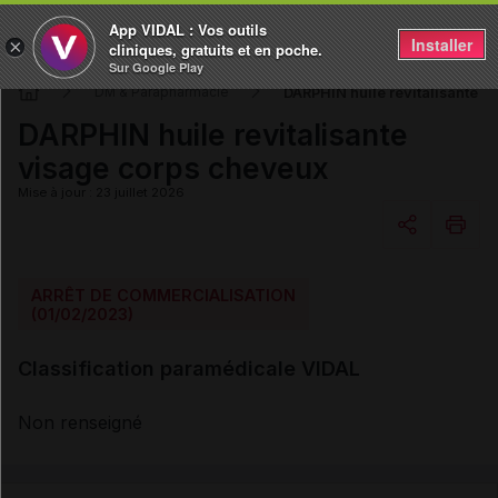
App VIDAL : Vos outils
Installer
×
cliniques, gratuits et en poche.
Sur Google Play
DARPHIN huile revitalisante v
DM & Parapharmacie
DARPHIN huile revitalisante
visage corps cheveux
Mise à jour : 23 juillet 2026
Copier l'url
ARRÊT DE COMMERCIALISATION
(01/02/2023)
Email
Classification paramédicale VIDAL
Non renseigné