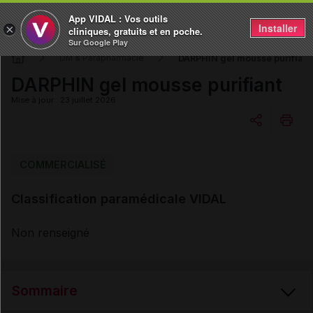
App VIDAL : Vos outils
Installer
×
cliniques, gratuits et en poche.
Sur Google Play
DARPHIN gel mousse purifiant
DM & Parapharmacie
DARPHIN gel mousse purifiant
Mise à jour : 23 juillet 2026
Copier l'url
COMMERCIALISÉ
Classification paramédicale VIDAL
Email
Non renseigné
Sommaire