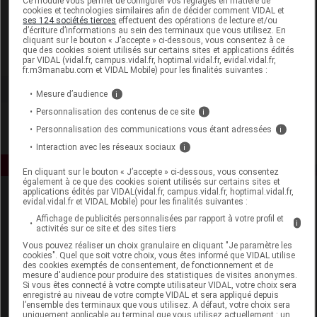
Ce module vous permet de configurer vos réglages en matière de
cookies et technologies similaires afin de décider comment VIDAL et
ses 124 sociétés tierces
effectuent des opérations de lecture et/ou
Darphin
d’écriture d’informations au sein des terminaux que vous utilisez. En
cliquant sur le bouton « J’accepte » ci-dessous, vous consentez à ce
que des cookies soient utilisés sur certains sites et applications édités
Voir la fiche laboratoire
par VIDAL (vidal.fr, campus.vidal.fr, hoptimal.vidal.fr, evidal.vidal.fr,
fr.m3manabu.com et VIDAL Mobile) pour les finalités suivantes :
Mesure d’audience
i
Personnalisation des contenus de ce site
i
Personnalisation des communications vous étant adressées
i
Interaction avec les réseaux sociaux
i
En cliquant sur le bouton « J’accepte » ci-dessous, vous consentez
également à ce que des cookies soient utilisés sur certains sites et
applications édités par VIDAL(vidal.fr, campus.vidal.fr, hoptimal.vidal.fr,
evidal.vidal.fr et VIDAL Mobile) pour les finalités suivantes :
Affichage de publicités personnalisées par rapport à votre profil et
i
activités sur ce site et des sites tiers
Vous pouvez réaliser un choix granulaire en cliquant "Je paramètre les
cookies". Quel que soit votre choix, vous êtes informé que VIDAL utilise
des cookies exemptés de consentement, de fonctionnement et de
Espace produit
mesure d'audience pour produire des statistiques de visites anonymes.
Si vous êtes connecté à votre compte utilisateur VIDAL, votre choix sera
Boutique
enregistré au niveau de votre compte VIDAL et sera appliqué depuis
l’ensemble des terminaux que vous utilisez. A défaut, votre choix sera
VIDAL Expert
uniquement applicable au terminal que vous utilisez actuellement : un