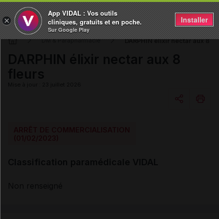
App VIDAL : Vos outils
Installer
×
cliniques, gratuits et en poche.
Sur Google Play
DARPHIN élixir nectar aux 8 fl
DM & Parapharmacie
DARPHIN élixir nectar aux 8
fleurs
Mise à jour : 23 juillet 2026
Copier l'url
ARRÊT DE COMMERCIALISATION
(01/02/2023)
Email
Classification paramédicale VIDAL
Non renseigné