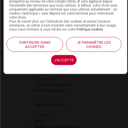
Espace produit
enregistré au niveau de votre compte VIDAL et sera appliqué depuis
l’ensemble des terminaux que vous utilisez. A défaut, votre choix sera
uniquement applicable au terminal que vous utilisez actuellement : un
Boutique
cookie « technique » sera déposé sur votre terminal pour mémoriser
VIDAL Expert
votre choix.
Pour en savoir plus sur l’utilisation des cookies et autres traceurs
VIDAL Hoptimal
similaires, ou retirer à tout moment votre consentement à leur usage,
eVIDAL
nous vous invitons à vous rendre sur notre
Politique cookies
.
VIDAL Mobile
VIDAL widget
CONTINUER SANS
JE PARAMÈTRE LES
VIDAL Sécurisation
ACCEPTER
COOKIES
VIDAL e-Services
Espace institutionnel
J'ACCEPTE
Qui sommes-nous ?
VIDAL France
Carrières
Charte éthique et
déontologique
Service client
Contact
Aide
Espace partenaires