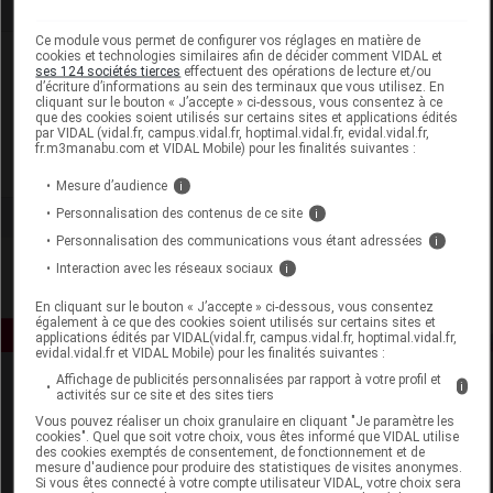
Ce module vous permet de configurer vos réglages en matière de
cookies et technologies similaires afin de décider comment VIDAL et
Laboratoire
ses 124 sociétés tierces
effectuent des opérations de lecture et/ou
d’écriture d’informations au sein des terminaux que vous utilisez. En
cliquant sur le bouton « J’accepte » ci-dessous, vous consentez à ce
Darphin
que des cookies soient utilisés sur certains sites et applications édités
par VIDAL (vidal.fr, campus.vidal.fr, hoptimal.vidal.fr, evidal.vidal.fr,
fr.m3manabu.com et VIDAL Mobile) pour les finalités suivantes :
Voir la fiche laboratoire
Mesure d’audience
i
Personnalisation des contenus de ce site
i
Personnalisation des communications vous étant adressées
i
Interaction avec les réseaux sociaux
i
En cliquant sur le bouton « J’accepte » ci-dessous, vous consentez
également à ce que des cookies soient utilisés sur certains sites et
applications édités par VIDAL(vidal.fr, campus.vidal.fr, hoptimal.vidal.fr,
evidal.vidal.fr et VIDAL Mobile) pour les finalités suivantes :
Affichage de publicités personnalisées par rapport à votre profil et
i
activités sur ce site et des sites tiers
Vous pouvez réaliser un choix granulaire en cliquant "Je paramètre les
cookies". Quel que soit votre choix, vous êtes informé que VIDAL utilise
des cookies exemptés de consentement, de fonctionnement et de
mesure d'audience pour produire des statistiques de visites anonymes.
Si vous êtes connecté à votre compte utilisateur VIDAL, votre choix sera