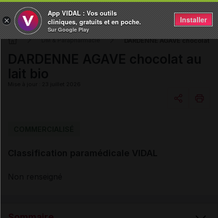
App VIDAL : Vos outils
Installer
×
cliniques, gratuits et en poche.
Sur Google Play
DARDENNE AGAVE chocolat au l
DM & Parapharmacie
DARDENNE AGAVE chocolat au
lait bio
Mise à jour : 23 juillet 2026
Copier l'url
COMMERCIALISÉ
Classification paramédicale VIDAL
Email
Non renseigné
Sommaire