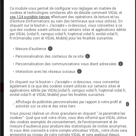
Ce module vous permet de configurer vos réglages en matière de
Laboratoire
cookies et technologies similaires afin de décider comment VIDAL et
ses 124 sociétés tierces
effectuent des opérations de lecture et/ou
d’écriture d’informations au sein des terminaux que vous utilisez. En
cliquant sur le bouton « J’accepte » ci-dessous, vous consentez à ce
Dardenne
que des cookies soient utilisés sur certains sites et applications édités
par VIDAL (vidal.fr, campus.vidal.fr, hoptimal.vidal.fr, evidal.vidal.fr,
fr.m3manabu.com et VIDAL Mobile) pour les finalités suivantes :
Voir la fiche laboratoire
Mesure d’audience
i
Personnalisation des contenus de ce site
i
Personnalisation des communications vous étant adressées
i
Interaction avec les réseaux sociaux
i
En cliquant sur le bouton « J’accepte » ci-dessous, vous consentez
également à ce que des cookies soient utilisés sur certains sites et
applications édités par VIDAL(vidal.fr, campus.vidal.fr, hoptimal.vidal.fr,
evidal.vidal.fr et VIDAL Mobile) pour les finalités suivantes :
Affichage de publicités personnalisées par rapport à votre profil et
i
activités sur ce site et des sites tiers
Vous pouvez réaliser un choix granulaire en cliquant "Je paramètre les
cookies". Quel que soit votre choix, vous êtes informé que VIDAL utilise
des cookies exemptés de consentement, de fonctionnement et de
mesure d'audience pour produire des statistiques de visites anonymes.
Si vous êtes connecté à votre compte utilisateur VIDAL, votre choix sera
Espace produit
enregistré au niveau de votre compte VIDAL et sera appliqué depuis