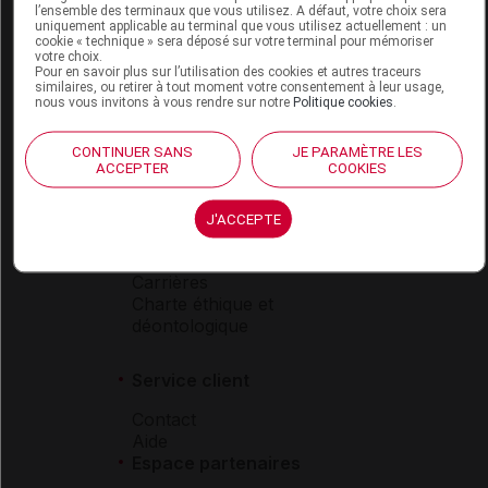
l’ensemble des terminaux que vous utilisez. A défaut, votre choix sera
Boutique
uniquement applicable au terminal que vous utilisez actuellement : un
cookie « technique » sera déposé sur votre terminal pour mémoriser
VIDAL Expert
votre choix.
VIDAL Hoptimal
Pour en savoir plus sur l’utilisation des cookies et autres traceurs
similaires, ou retirer à tout moment votre consentement à leur usage,
eVIDAL
nous vous invitons à vous rendre sur notre
Politique cookies
.
VIDAL Mobile
VIDAL widget
CONTINUER SANS
JE PARAMÈTRE LES
VIDAL Sécurisation
ACCEPTER
COOKIES
VIDAL e-Services
Espace institutionnel
J'ACCEPTE
Qui sommes-nous ?
VIDAL France
Carrières
Charte éthique et
déontologique
Service client
Contact
Aide
Espace partenaires