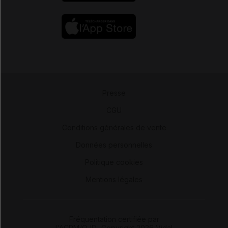
Presse
-
CGU
-
Conditions générales de vente
-
Données personnelles
-
Politique cookies
-
Mentions légales
Fréquentation certifiée par
l'ACPM/OJD
|
Copyright 2026 Vidal