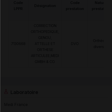
Code
Code
Nature
Désignation
LPPR
prestation
prestation
CORRECTION
ORTHOPEDIQUE,
GENOU,
Orthèses
7130668
ATTELLE ET
DVO
diverses
ORTHESE
ARTICULEE,MEDI
GMBH & CO.
Laboratoire
Medi France