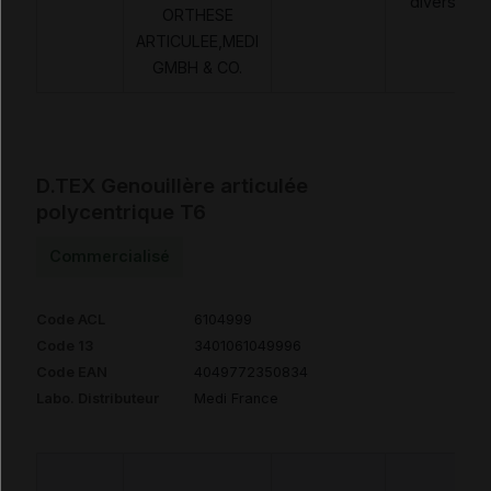
diverses
ORTHESE
ARTICULEE,MEDI
GMBH & CO.
D.TEX Genouillère articulée
polycentrique T6
Commercialisé
Code ACL
6104999
Code 13
3401061049996
Code EAN
4049772350834
Labo. Distributeur
Medi France