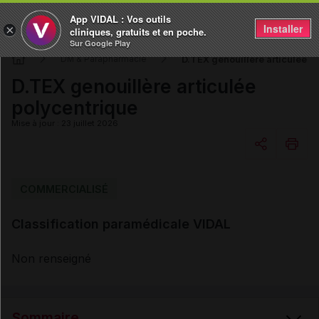
App VIDAL : Vos outils
Installer
×
cliniques, gratuits et en poche.
Sur Google Play
D.TEX genouillère articulée p
DM & Parapharmacie
D.TEX genouillère articulée
polycentrique
Mise à jour : 23 juillet 2026
Copier l'url
COMMERCIALISÉ
Classification paramédicale VIDAL
Email
Non renseigné
Sommaire