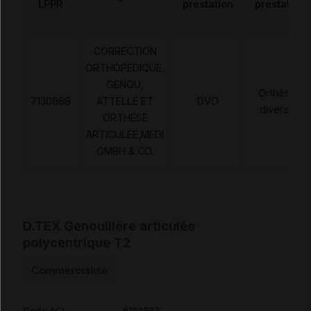
LPPR
prestation
prestation
CORRECTION
ORTHOPEDIQUE,
GENOU,
Orthèses
7130668
ATTELLE ET
DVO
diverses
ORTHESE
ARTICULEE,MEDI
GMBH & CO.
D.TEX Genouillère articulée
polycentrique T2
Commercialisé
Code ACL
6104887