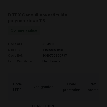
D.TEX Genouillère articulée
polycentrique T3
Commercialisé
Code ACL
6104918
Code 13
3401061049187
Code EAN
4049772350797
Labo. Distributeur
Medi France
Code
Code
Nature
Désignation
LPPR
prestation
prestation
CORRECTION