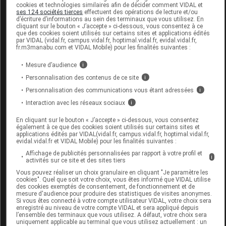
cookies et technologies similaires afin de décider comment VIDAL et
ses 124 sociétés tierces
effectuent des opérations de lecture et/ou
d’écriture d’informations au sein des terminaux que vous utilisez. En
cliquant sur le bouton « J’accepte » ci-dessous, vous consentez à ce
que des cookies soient utilisés sur certains sites et applications édités
par VIDAL (vidal.fr, campus.vidal.fr, hoptimal.vidal.fr, evidal.vidal.fr,
Code
Code
Nature
fr.m3manabu.com et VIDAL Mobile) pour les finalités suivantes :
Désignation
LPPR
prestation
prestation
Mesure d’audience
i
Personnalisation des contenus de ce site
i
Personnalisation des communications vous étant adressées
i
CORRECTION
ORTHOPEDIQUE,
Interaction avec les réseaux sociaux
i
GENOU,
En cliquant sur le bouton « J’accepte » ci-dessous, vous consentez
Orthèses
7130668
ATTELLE ET
DVO
également à ce que des cookies soient utilisés sur certains sites et
diverses
applications édités par VIDAL(vidal.fr, campus.vidal.fr, hoptimal.vidal.fr,
ORTHESE
evidal.vidal.fr et VIDAL Mobile) pour les finalités suivantes :
ARTICULEE,MEDI
Affichage de publicités personnalisées par rapport à votre profil et
i
activités sur ce site et des sites tiers
GMBH & CO.
Vous pouvez réaliser un choix granulaire en cliquant "Je paramètre les
cookies". Quel que soit votre choix, vous êtes informé que VIDAL utilise
des cookies exemptés de consentement, de fonctionnement et de
mesure d'audience pour produire des statistiques de visites anonymes.
Si vous êtes connecté à votre compte utilisateur VIDAL, votre choix sera
enregistré au niveau de votre compte VIDAL et sera appliqué depuis
l’ensemble des terminaux que vous utilisez. A défaut, votre choix sera
D.TEX Genouillère articulée
uniquement applicable au terminal que vous utilisez actuellement : un