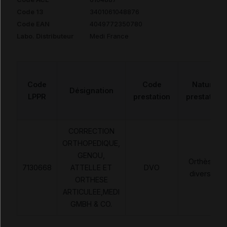
Code 13
3401061048876
Code EAN
4049772350780
Labo. Distributeur
Medi France
Code
Code
Nature
Désignation
LPPR
prestation
prestation
CORRECTION
ORTHOPEDIQUE,
GENOU,
Orthèses
7130668
ATTELLE ET
DVO
diverses
ORTHESE
ARTICULEE,MEDI
GMBH & CO.