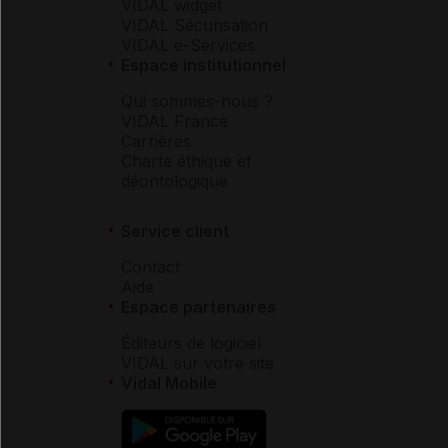
VIDAL widget
VIDAL Sécurisation
VIDAL e-Services
Espace institutionnel
Qui sommes-nous ?
VIDAL France
Carrières
Charte éthique et
déontologique
Service client
Contact
Aide
Espace partenaires
Éditeurs de logiciel
VIDAL sur votre site
Vidal Mobile