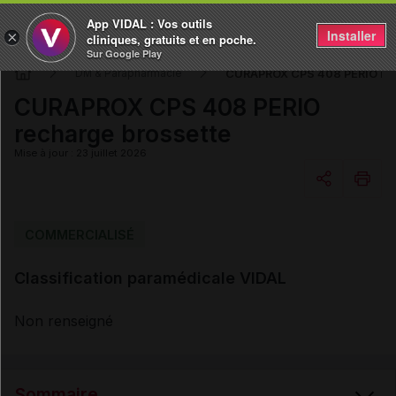
App VIDAL : Vos outils
Installer
×
cliniques, gratuits et en poche.
Sur Google Play
CURAPROX CPS 408 PERIO rec
DM & Parapharmacie
CURAPROX CPS 408 PERIO
recharge brossette
Mise à jour : 23 juillet 2026
Copier l'url
COMMERCIALISÉ
Classification paramédicale VIDAL
Email
Non renseigné
Sommaire