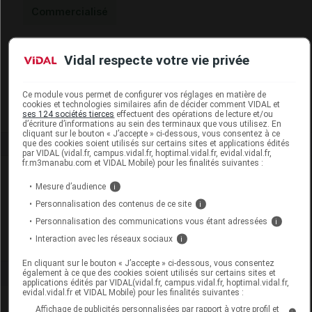
Commercialisé
Code EAN
7612412429411
Vidal respecte votre vie privée
Labo. Distributeur
Curaden France
Remboursement
NR
Ce module vous permet de configurer vos réglages en matière de
cookies et technologies similaires afin de décider comment VIDAL et
ses 124 sociétés tierces
effectuent des opérations de lecture et/ou
d’écriture d’informations au sein des terminaux que vous utilisez. En
cliquant sur le bouton « J’accepte » ci-dessous, vous consentez à ce
que des cookies soient utilisés sur certains sites et applications édités
par VIDAL (vidal.fr, campus.vidal.fr, hoptimal.vidal.fr, evidal.vidal.fr,
fr.m3manabu.com et VIDAL Mobile) pour les finalités suivantes :
Laboratoire
Mesure d’audience
i
Personnalisation des contenus de ce site
i
Curaden France
Personnalisation des communications vous étant adressées
i
Interaction avec les réseaux sociaux
i
Voir la fiche laboratoire
En cliquant sur le bouton « J’accepte » ci-dessous, vous consentez
également à ce que des cookies soient utilisés sur certains sites et
applications édités par VIDAL(vidal.fr, campus.vidal.fr, hoptimal.vidal.fr,
evidal.vidal.fr et VIDAL Mobile) pour les finalités suivantes :
Affichage de publicités personnalisées par rapport à votre profil et