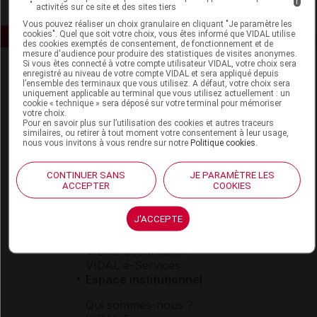
i
activités sur ce site et des sites tiers
Vous pouvez réaliser un choix granulaire en cliquant "Je paramètre les
cookies". Quel que soit votre choix, vous êtes informé que VIDAL utilise
des cookies exemptés de consentement, de fonctionnement et de
mesure d'audience pour produire des statistiques de visites anonymes.
Si vous êtes connecté à votre compte utilisateur VIDAL, votre choix sera
enregistré au niveau de votre compte VIDAL et sera appliqué depuis
l’ensemble des terminaux que vous utilisez. A défaut, votre choix sera
uniquement applicable au terminal que vous utilisez actuellement : un
cookie « technique » sera déposé sur votre terminal pour mémoriser
votre choix.
Pour en savoir plus sur l’utilisation des cookies et autres traceurs
similaires, ou retirer à tout moment votre consentement à leur usage,
Espace produit
nous vous invitons à vous rendre sur notre
Politique cookies
.
Boutique
CONTINUER SANS
JE PARAMÈTRE LES
VIDAL Expert
ACCEPTER
COOKIES
VIDAL Hoptimal
eVIDAL
J'ACCEPTE
VIDAL Mobile
VIDAL widget
VIDAL Sécurisation
VIDAL e-Services
Espace institutionnel
Qui sommes-nous ?