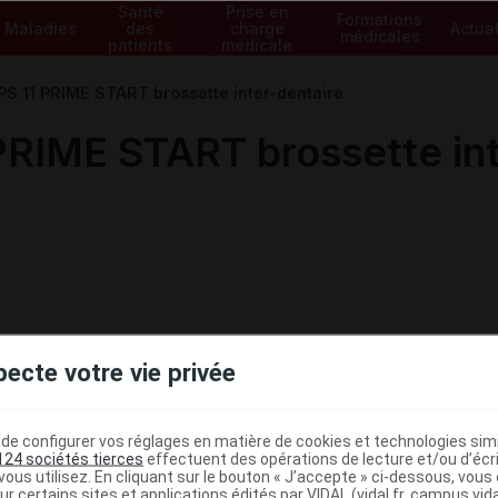
Santé
Prise en
Formations
Maladies
des
charge
Actual
médicales
patients
médicale
 11 PRIME START brossette inter-dentaire
IME START brossette int
pecte votre vie privée
e configurer vos réglages en matière de cookies et technologies simil
124 sociétés tierces
effectuent des opérations de lecture et/ou d’écr
ministratives
ous utilisez. En cliquant sur le bouton « J’accepte » ci-dessous, vou
ur certains sites et applications édités par VIDAL (vidal.fr, campus.vidal.