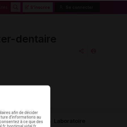
ités
S'inscrire
Se connecter
Rechercher
er-dentaire
Copier l'url
Email
aires afin de décider
iture d’informations au
Laboratoire
s consentez à ce que des
fr, hoptimal.vidal.fr,