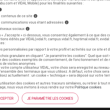
abu.com et VIDAL Mobile) pour les finalités suivantes :
i
S 11 PRIME START Brossette inter-dentaire
C
 contenus de ce site
i
s communications vous étant adressées
i
 réseaux sociaux
i
7612412427905
on « J’accepte » ci-dessous, vous consentez également à ce que des co
tions édités par VIDAL(vidal.fr, campus.vidal.fr, hoptimal.vidal.fr, evidal.
r
Curaden France
tes :
NR
s personnalisées par rapport à votre profil et activités sur ce site et d
choix granulaire en cliquant "Je paramètre les cookies". Quel que soit 
ise des cookies exemptés de consentement, de fonctionnement et de 
es de visites anonymes.
 votre compte utilisateur VIDAL, votre choix sera enregistré au nivea
l’ensemble des terminaux que vous utilisez. A défaut, votre choix ser
ilisez actuellement : un cookie « technique » sera déposé sur votre te
’utilisation des cookies et autres traceurs similaires, ou retirer à tou
ge, nous vous invitons à vous rendre sur notre
Politique cookies
.
CCEPTER
JE PARAMÈTRE LES COOKIES
institutionnel
Espace pa