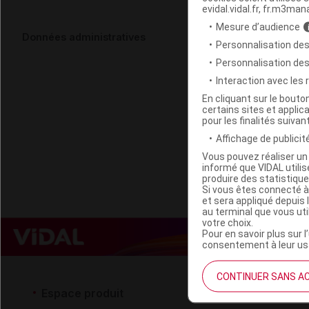
evidal.vidal.fr, fr.m3man
Mesure d’audience
CURAPROX CP
Données administratives
Personnalisation des
vert B/5
Personnalisation de
Interaction avec les
Code EAN
En cliquant sur le bout
certains sites et applica
Labo. Distributeu
pour les finalités suivan
Remboursement
Affichage de publicité
Vous pouvez réaliser un 
informé que VIDAL util
produire des statistiqu
Si vous êtes connecté à
et sera appliqué depuis 
au terminal que vous ut
votre choix.
Pour en savoir plus sur l
consentement à leur usa
CONTINUER SANS A
Espace produit
Espace 