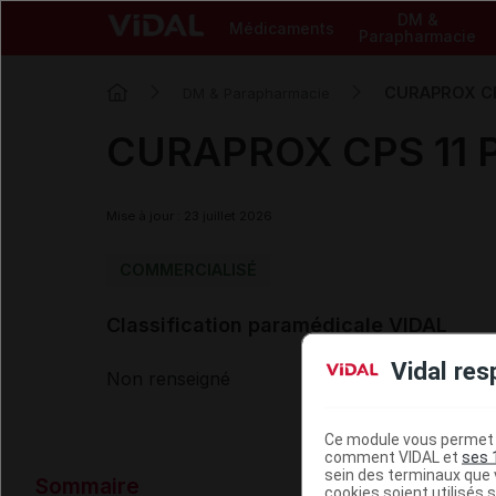
DM &
Médicaments
Parapharmacie
CURAPROX CPS
DM & Parapharmacie
CURAPROX CPS 11 PR
Mise à jour : 23 juillet 2026
COMMERCIALISÉ
Classification paramédicale VIDAL
Vidal res
Non renseigné
Ce module vous permet d
comment VIDAL et
ses 
Données ad
sein des terminaux que v
Sommaire
cookies soient utilisés s