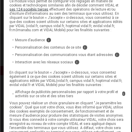
Ce module vous permet de configurer vos réglages en matière de
cookies et technologies similaires afin de décider comment VIDAL et
ses 124 sociétés tierces
effectuent des opérations de lecture et/ou
Curaden France
d’écriture d’informations au sein des terminaux que vous utilisez. En
cliquant sur le bouton « J’accepte » ci-dessous, vous consentez à ce
que des cookies soient utilisés sur certains sites et applications édités
Voir la fiche laboratoire
par VIDAL (vidal.fr, campus.vidal.fr, hoptimal.vidal.fr, evidal.vidal.fr,
fr.m3manabu.com et VIDAL Mobile) pour les finalités suivantes :
Mesure d’audience
i
Personnalisation des contenus de ce site
i
Personnalisation des communications vous étant adressées
i
Interaction avec les réseaux sociaux
i
En cliquant sur le bouton « J’accepte » ci-dessous, vous consentez
également à ce que des cookies soient utilisés sur certains sites et
applications édités par VIDAL(vidal.fr, campus.vidal.fr, hoptimal.vidal.fr,
evidal.vidal.fr et VIDAL Mobile) pour les finalités suivantes :
Affichage de publicités personnalisées par rapport à votre profil et
i
activités sur ce site et des sites tiers
Vous pouvez réaliser un choix granulaire en cliquant "Je paramètre les
cookies". Quel que soit votre choix, vous êtes informé que VIDAL utilise
des cookies exemptés de consentement, de fonctionnement et de
Espace produit
mesure d'audience pour produire des statistiques de visites anonymes.
Si vous êtes connecté à votre compte utilisateur VIDAL, votre choix sera
enregistré au niveau de votre compte VIDAL et sera appliqué depuis
Boutique
l’ensemble des terminaux que vous utilisez. A défaut, votre choix sera
VIDAL Expert
uniquement applicable au terminal que vous utilisez actuellement : un