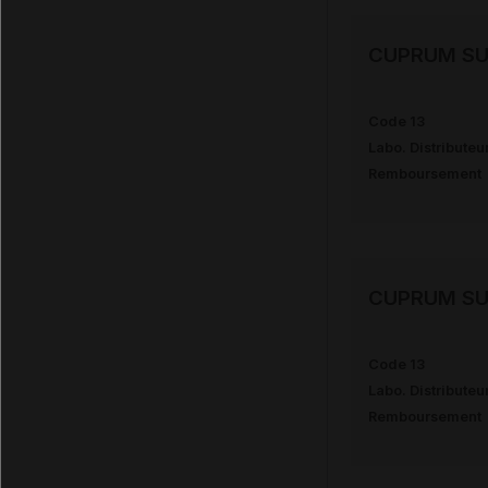
CUPRUM SU
Code 13
Labo. Distributeu
Remboursement
CUPRUM SU
Code 13
Labo. Distributeu
Remboursement