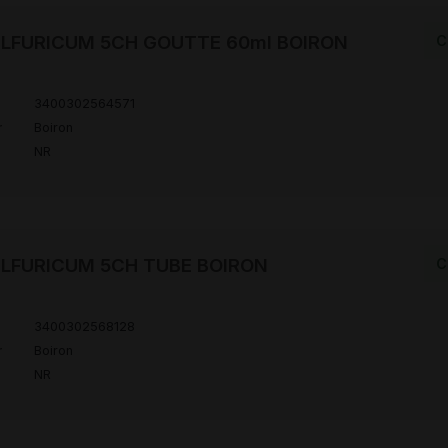
LFURICUM 5CH GOUTTE 60ml BOIRON
C
3400302564571
r
Boiron
NR
LFURICUM 5CH TUBE BOIRON
C
3400302568128
r
Boiron
NR