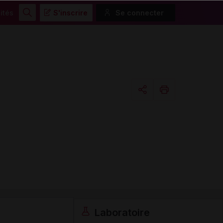
ités
S'inscrire
Se connecter
Rechercher
Copier l'url
Email
Laboratoire