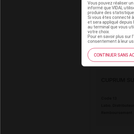
Vous pouvez réaliser un 
informé que VIDAL util
produire des statistiqu
CUPRUM SU
Si vous êtes connecté à
et sera appliqué depuis 
au terminal que vous ut
votre choix.
Code 13
Pour en savoir plus sur l
Labo. Distributeu
consentement à leur usa
Remboursement
CONTINUER SANS A
CUPRUM SU
Code 13
Labo. Distributeu
Remboursement