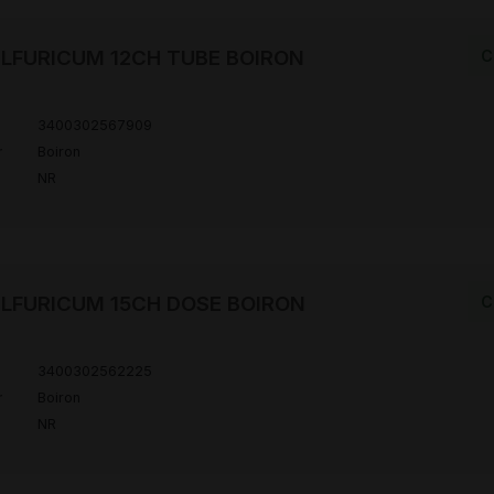
LFURICUM 12CH TUBE BOIRON
C
3400302567909
r
Boiron
NR
LFURICUM 15CH DOSE BOIRON
C
3400302562225
r
Boiron
NR