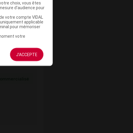
votre choix, vous êtes
mesure d'audience pour
ommercialisé
u de votre compte VIDAL
a uniquement applicable
rminal pour mémoriser
t moment votre
J'ACCEPTE
ommercialisé