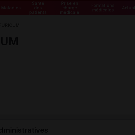
Santé
Prise en
Formations
Maladies
des
charge
Actual
médicales
patients
médicale
FURICUM
CUM
ministratives