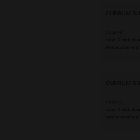
CUPRUM SU
Code 13
Labo. Distributeu
Remboursement
CUPRUM SU
Code 13
Labo. Distributeu
Remboursement