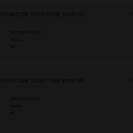
LFURICUM 30CH DOSE BOIRON
C
3400302562393
r
Boiron
NR
LFURICUM 30CH TUBE BOIRON
C
3400302568104
r
Boiron
NR