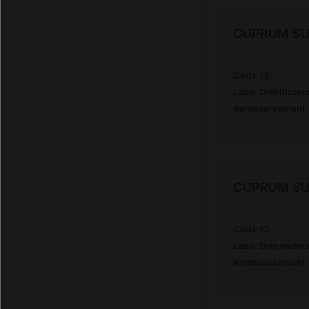
CUPRUM SU
Code 13
Labo. Distributeu
Remboursement
CUPRUM SU
Code 13
Labo. Distributeu
Remboursement