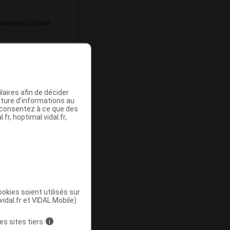
ommercialisé
aires afin de décider
iture d’informations au
s consentez à ce que des
fr, hoptimal.vidal.fr,
ommercialisé
okies soient utilisés sur
vidal.fr et VIDAL Mobile)
es sites tiers
i