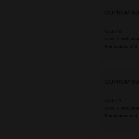
CUPRUM SU
Code 13
Labo. Distributeu
Remboursement
CUPRUM SU
Code 13
Labo. Distributeu
Remboursement