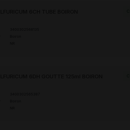
LFURICUM 6CH TUBE BOIRON
C
3400302568135
r
Boiron
NR
LFURICUM 6DH GOUTTE 125ml BOIRON
C
3400302565387
r
Boiron
NR