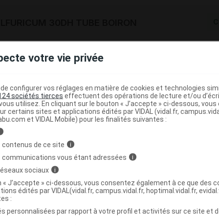
LFURICUM 30DH TUBE BOIRON
C
3400302568296
pecte votre vie privée
r
Boiron
NR
e configurer vos réglages en matière de cookies et technologies simil
124 sociétés tierces
effectuent des opérations de lecture et/ou d’écr
ous utilisez. En cliquant sur le bouton « J’accepte » ci-dessous, vou
ur certains sites et applications édités par VIDAL (vidal.fr, campus.vidal.
abu.com et VIDAL Mobile) pour les finalités suivantes :
LFURICUM 3CH TUBE BOIRON
C
i
 contenus de ce site
i
s communications vous étant adressées
i
3400302568098
 réseaux sociaux
i
r
Boiron
on « J’accepte » ci-dessous, vous consentez également à ce que des co
NR
tions édités par VIDAL(vidal.fr, campus.vidal.fr, hoptimal.vidal.fr, evidal.
tes :
s personnalisées par rapport à votre profil et activités sur ce site et d