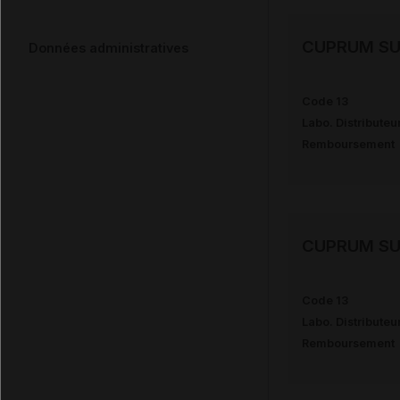
CUPRUM SU
Données administratives
Code 13
Labo. Distributeu
Remboursement
CUPRUM SU
Code 13
Labo. Distributeu
Remboursement