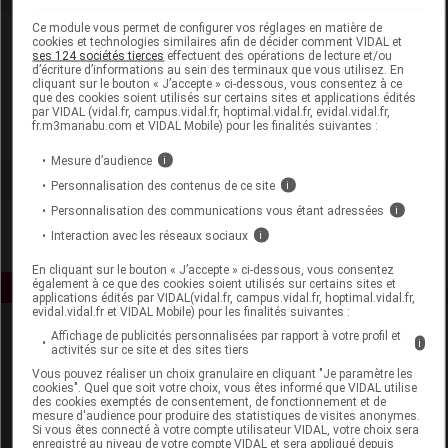
Ce module vous permet de configurer vos réglages en matière de
Laboratoire
cookies et technologies similaires afin de décider comment VIDAL et
ses 124 sociétés tierces
effectuent des opérations de lecture et/ou
d’écriture d’informations au sein des terminaux que vous utilisez. En
cliquant sur le bouton « J’accepte » ci-dessous, vous consentez à ce
Intervet MSD Santé animale
que des cookies soient utilisés sur certains sites et applications édités
par VIDAL (vidal.fr, campus.vidal.fr, hoptimal.vidal.fr, evidal.vidal.fr,
fr.m3manabu.com et VIDAL Mobile) pour les finalités suivantes :
Voir la fiche laboratoire
Mesure d’audience
i
Personnalisation des contenus de ce site
i
Personnalisation des communications vous étant adressées
i
Interaction avec les réseaux sociaux
i
En cliquant sur le bouton « J’accepte » ci-dessous, vous consentez
également à ce que des cookies soient utilisés sur certains sites et
applications édités par VIDAL(vidal.fr, campus.vidal.fr, hoptimal.vidal.fr,
evidal.vidal.fr et VIDAL Mobile) pour les finalités suivantes :
Affichage de publicités personnalisées par rapport à votre profil et
i
activités sur ce site et des sites tiers
Vous pouvez réaliser un choix granulaire en cliquant "Je paramètre les
cookies". Quel que soit votre choix, vous êtes informé que VIDAL utilise
des cookies exemptés de consentement, de fonctionnement et de
mesure d'audience pour produire des statistiques de visites anonymes.
Si vous êtes connecté à votre compte utilisateur VIDAL, votre choix sera
Espace produit
enregistré au niveau de votre compte VIDAL et sera appliqué depuis