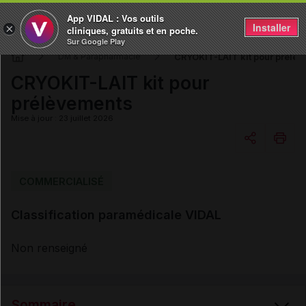
App VIDAL : Vos outils
Installer
×
cliniques, gratuits et en poche.
Sur Google Play
CRYOKIT-LAIT kit pour prélè
DM & Parapharmacie
CRYOKIT-LAIT kit pour
prélèvements
Mise à jour : 23 juillet 2026
Copier l'url
COMMERCIALISÉ
Classification paramédicale VIDAL
Email
Non renseigné
Sommaire