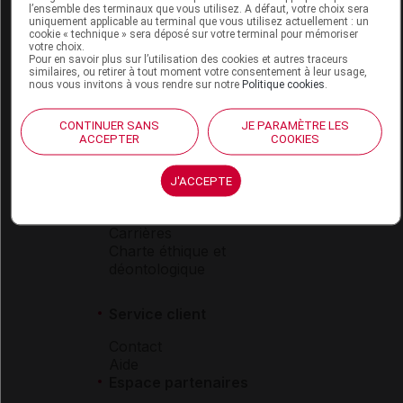
l’ensemble des terminaux que vous utilisez. A défaut, votre choix sera
Boutique
uniquement applicable au terminal que vous utilisez actuellement : un
cookie « technique » sera déposé sur votre terminal pour mémoriser
VIDAL Expert
votre choix.
VIDAL Hoptimal
Pour en savoir plus sur l’utilisation des cookies et autres traceurs
similaires, ou retirer à tout moment votre consentement à leur usage,
eVIDAL
nous vous invitons à vous rendre sur notre
Politique cookies
.
VIDAL Mobile
VIDAL widget
CONTINUER SANS
JE PARAMÈTRE LES
VIDAL Sécurisation
ACCEPTER
COOKIES
VIDAL e-Services
Espace institutionnel
J'ACCEPTE
Qui sommes-nous ?
VIDAL France
Carrières
Charte éthique et
déontologique
Service client
Contact
Aide
Espace partenaires