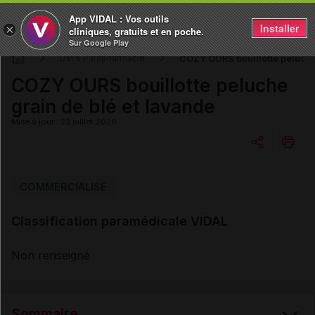
App VIDAL : Vos outils
Installer
×
cliniques, gratuits et en poche.
Sur Google Play
COZY OURS bouillotte peluche
DM & Parapharmacie
COZY OURS bouillotte peluche
grain de blé et lavande
Mise à jour : 23 juillet 2026
Copier l'url
COMMERCIALISÉ
Classification paramédicale VIDAL
Email
Non renseigné
Sommaire