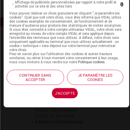
Affichage de publicités personnalisées par rapport à votre profil et
i
activités sur ce site et des sites tiers
Vous pouvez réaliser un choix granulaire en cliquant "Je paramètre les
cookies". Quel que soit votre choix, vous êtes informé que VIDAL utilise
des cookies exemptés de consentement, de fonctionnement et de
mesure d'audience pour produire des statistiques de visites anonymes.
Si vous êtes connecté à votre compte utilisateur VIDAL, votre choix sera
enregistré au niveau de votre compte VIDAL et sera appliqué depuis
l’ensemble des terminaux que vous utilisez. A défaut, votre choix sera
uniquement applicable au terminal que vous utilisez actuellement : un
cookie « technique » sera déposé sur votre terminal pour mémoriser
votre choix.
Pour en savoir plus sur l’utilisation des cookies et autres traceurs
similaires, ou retirer à tout moment votre consentement à leur usage,
nous vous invitons à vous rendre sur notre
Politique cookies
.
Espace produit
Boutique
CONTINUER SANS
JE PARAMÈTRE LES
ACCEPTER
COOKIES
VIDAL Expert
VIDAL Hoptimal
eVIDAL
J'ACCEPTE
VIDAL Mobile
VIDAL widget
VIDAL Sécurisation
VIDAL e-Services
Espace institutionnel