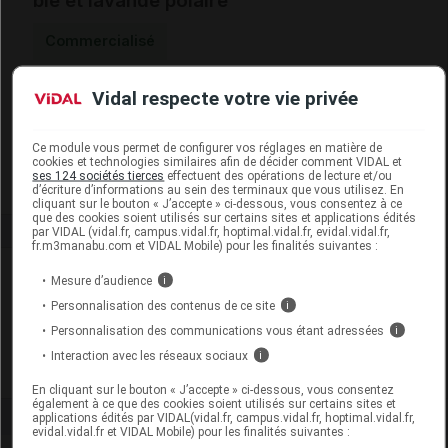
blé et lavande polaire
Commercialisé
Vidal respecte votre vie privée
Code EAN
5060075688317
Labo. Distributeur
Soframar
Remboursement
NR
Ce module vous permet de configurer vos réglages en matière de
cookies et technologies similaires afin de décider comment VIDAL et
ses 124 sociétés tierces
effectuent des opérations de lecture et/ou
d’écriture d’informations au sein des terminaux que vous utilisez. En
cliquant sur le bouton « J’accepte » ci-dessous, vous consentez à ce
que des cookies soient utilisés sur certains sites et applications édités
par VIDAL (vidal.fr, campus.vidal.fr, hoptimal.vidal.fr, evidal.vidal.fr,
fr.m3manabu.com et VIDAL Mobile) pour les finalités suivantes :
Laboratoire
Mesure d’audience
i
Personnalisation des contenus de ce site
i
Soframar
Personnalisation des communications vous étant adressées
i
Interaction avec les réseaux sociaux
i
Voir la fiche laboratoire
En cliquant sur le bouton « J’accepte » ci-dessous, vous consentez
également à ce que des cookies soient utilisés sur certains sites et
applications édités par VIDAL(vidal.fr, campus.vidal.fr, hoptimal.vidal.fr,
evidal.vidal.fr et VIDAL Mobile) pour les finalités suivantes :