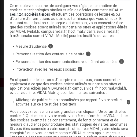
Laboratoire
Ce module vous permet de configurer vos réglages en matière de
cookies et technologies similaires afin de décider comment VIDAL et
ses 124 sociétés tierces
effectuent des opérations de lecture et/ou
d’écriture d’informations au sein des terminaux que vous utilisez. En
Soframar
cliquant sur le bouton « J’accepte » ci-dessous, vous consentez à ce
que des cookies soient utilisés sur certains sites et applications édités
par VIDAL (vidal.fr, campus.vidal.fr, hoptimal.vidal.fr, evidal.vidal.fr,
Voir la fiche laboratoire
fr.m3manabu.com et VIDAL Mobile) pour les finalités suivantes :
Mesure d’audience
i
Personnalisation des contenus de ce site
i
Personnalisation des communications vous étant adressées
i
Interaction avec les réseaux sociaux
i
En cliquant sur le bouton « J’accepte » ci-dessous, vous consentez
également à ce que des cookies soient utilisés sur certains sites et
applications édités par VIDAL(vidal.fr, campus.vidal.fr, hoptimal.vidal.fr,
evidal.vidal.fr et VIDAL Mobile) pour les finalités suivantes :
Affichage de publicités personnalisées par rapport à votre profil et
i
activités sur ce site et des sites tiers
Vous pouvez réaliser un choix granulaire en cliquant "Je paramètre les
cookies". Quel que soit votre choix, vous êtes informé que VIDAL utilise
des cookies exemptés de consentement, de fonctionnement et de
mesure d'audience pour produire des statistiques de visites anonymes.
Espace produit
Si vous êtes connecté à votre compte utilisateur VIDAL, votre choix sera
enregistré au niveau de votre compte VIDAL et sera appliqué depuis