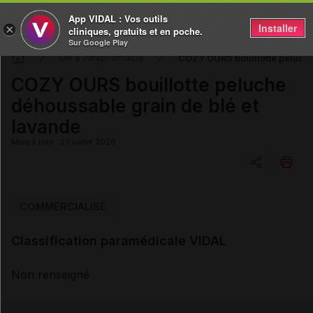
App VIDAL : Vos outils
Installer
×
cliniques, gratuits et en poche.
Sur Google Play
COZY OURS bouillotte peluche
DM & Parapharmacie
COZY OURS bouillotte peluche
déhoussable grain de blé et
lavande
Mise à jour : 23 juillet 2026
Copier l'url
COMMERCIALISÉ
Classification paramédicale VIDAL
Email
Non renseigné