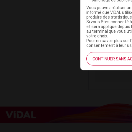
Vous pouvez réaliser un 
informé que VIDAL util
produire des statistiqu
Si vous êtes connecté à
et sera appliqué depuis 
COZY LAPIN 
au terminal que vous ut
étoilé
votre choix.
Pour en savoir plus sur l
consentement à leur usa
Code EAN
CONTINUER SANS A
Labo. Distributeu
Remboursement