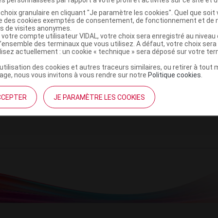
choix granulaire en cliquant "Je paramètre les cookies". Quel que soit 
ise des cookies exemptés de consentement, de fonctionnement et de 
es de visites anonymes.
 votre compte utilisateur VIDAL, votre choix sera enregistré au nivea
l’ensemble des terminaux que vous utilisez. A défaut, votre choix ser
Bouillotte peluche grain de blé et lavande
C
ilisez actuellement : un cookie « technique » sera déposé sur votre te
’utilisation des cookies et autres traceurs similaires, ou retirer à tou
ge, nous vous invitons à vous rendre sur notre
Politique cookies
.
5060075681769
CCEPTER
JE PARAMÈTRE LES COOKIES
r
Soframar
NR