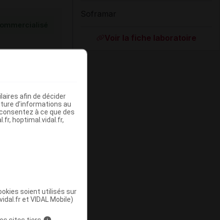
Soframar
ommercialisé
Voir la fiche laboratoire
aires afin de décider
iture d’informations au
s consentez à ce que des
fr, hoptimal.vidal.fr,
ommercialisé
okies soient utilisés sur
vidal.fr et VIDAL Mobile)
es sites tiers
i