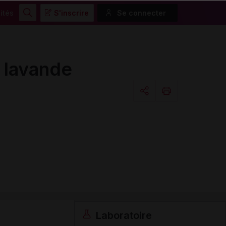
ités
S'inscrire
Se connecter
Rechercher
t lavande
Copier l'url
Email
Laboratoire