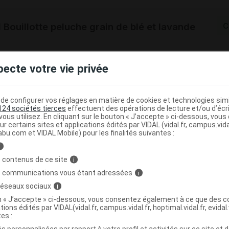
Bouillotte peluche grain de blé et lavande
C
pecte votre vie privée
5060075680403
r
Soframar
NR
e configurer vos réglages en matière de cookies et technologies simil
124 sociétés tierces
effectuent des opérations de lecture et/ou d’écr
ous utilisez. En cliquant sur le bouton « J’accepte » ci-dessous, vou
ur certains sites et applications édités par VIDAL (vidal.fr, campus.vidal.
abu.com et VIDAL Mobile) pour les finalités suivantes :
i
Bouillotte peluche grain de blé et lavande
C
 contenus de ce site
i
s communications vous étant adressées
i
 réseaux sociaux
i
5060075680830
on « J’accepte » ci-dessous, vous consentez également à ce que des co
tions édités par VIDAL(vidal.fr, campus.vidal.fr, hoptimal.vidal.fr, evidal.
r
Soframar
tes :
NR
s personnalisées par rapport à votre profil et activités sur ce site et d