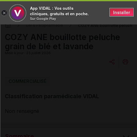
App VIDAL : Vos outils
Installer
×
cliniques, gratuits et en poche.
Sur Google Play
COZY ANE bouillotte peluche g
DM & Parapharmacie
COZY ANE bouillotte peluche
grain de blé et lavande
Mise à jour : 23 juillet 2026
Copier l'url
COMMERCIALISÉ
Classification paramédicale VIDAL
Email
Non renseigné
Sommaire