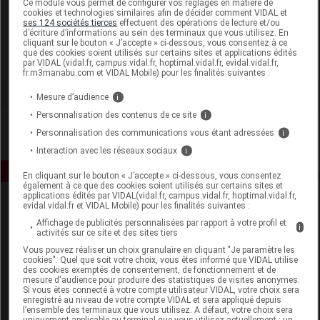
Ce module vous permet de configurer vos réglages en matière de
cookies et technologies similaires afin de décider comment VIDAL et
ses 124 sociétés tierces
effectuent des opérations de lecture et/ou
Soframar
d’écriture d’informations au sein des terminaux que vous utilisez. En
cliquant sur le bouton « J’accepte » ci-dessous, vous consentez à ce
que des cookies soient utilisés sur certains sites et applications édités
Voir la fiche laboratoire
par VIDAL (vidal.fr, campus.vidal.fr, hoptimal.vidal.fr, evidal.vidal.fr,
fr.m3manabu.com et VIDAL Mobile) pour les finalités suivantes :
Mesure d’audience
i
Personnalisation des contenus de ce site
i
Personnalisation des communications vous étant adressées
i
Interaction avec les réseaux sociaux
i
En cliquant sur le bouton « J’accepte » ci-dessous, vous consentez
également à ce que des cookies soient utilisés sur certains sites et
applications édités par VIDAL(vidal.fr, campus.vidal.fr, hoptimal.vidal.fr,
evidal.vidal.fr et VIDAL Mobile) pour les finalités suivantes :
Affichage de publicités personnalisées par rapport à votre profil et
i
activités sur ce site et des sites tiers
Vous pouvez réaliser un choix granulaire en cliquant "Je paramètre les
cookies". Quel que soit votre choix, vous êtes informé que VIDAL utilise
des cookies exemptés de consentement, de fonctionnement et de
Espace produit
mesure d'audience pour produire des statistiques de visites anonymes.
Si vous êtes connecté à votre compte utilisateur VIDAL, votre choix sera
enregistré au niveau de votre compte VIDAL et sera appliqué depuis
Boutique
l’ensemble des terminaux que vous utilisez. A défaut, votre choix sera
VIDAL Expert
uniquement applicable au terminal que vous utilisez actuellement : un