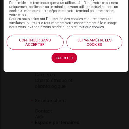
l’ensemble des terminaux que vous utilisez. A défaut, votre choix sera
Boutique
uniquement applicable au terminal que vous utilisez actuellement : un
cookie « technique » sera déposé sur votre terminal pour mémoriser
VIDAL Expert
votre choix.
VIDAL Hoptimal
Pour en savoir plus sur l’utilisation des cookies et autres traceurs
similaires, ou retirer à tout moment votre consentement à leur usage,
eVIDAL
nous vous invitons à vous rendre sur notre
Politique cookies
.
VIDAL Mobile
VIDAL widget
CONTINUER SANS
JE PARAMÈTRE LES
VIDAL Sécurisation
ACCEPTER
COOKIES
VIDAL e-Services
Espace institutionnel
J'ACCEPTE
Qui sommes-nous ?
VIDAL France
Carrières
Charte éthique et
déontologique
Service client
Contact
Aide
Espace partenaires