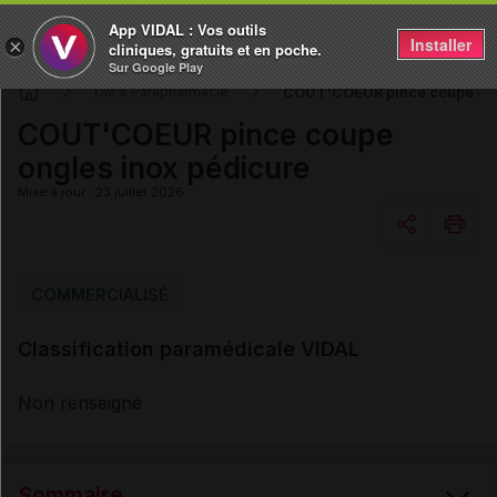
App VIDAL : Vos outils
Installer
×
cliniques, gratuits et en poche.
Sur Google Play
COUT'COEUR pince coupe ong
DM & Parapharmacie
COUT'COEUR pince coupe
ongles inox pédicure
Mise à jour : 23 juillet 2026
Copier l'url
COMMERCIALISÉ
Classification paramédicale VIDAL
Email
Non renseigné
Sommaire