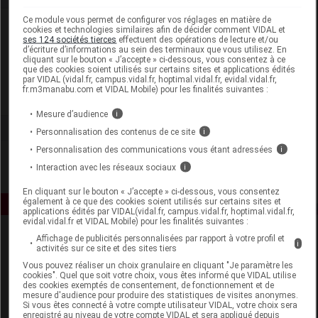
Ce module vous permet de configurer vos réglages en matière de
Laboratoire
cookies et technologies similaires afin de décider comment VIDAL et
ses 124 sociétés tierces
effectuent des opérations de lecture et/ou
d’écriture d’informations au sein des terminaux que vous utilisez. En
cliquant sur le bouton « J’accepte » ci-dessous, vous consentez à ce
Manufacture du Bassigny Cout'Coeur
que des cookies soient utilisés sur certains sites et applications édités
par VIDAL (vidal.fr, campus.vidal.fr, hoptimal.vidal.fr, evidal.vidal.fr,
fr.m3manabu.com et VIDAL Mobile) pour les finalités suivantes :
Voir la fiche laboratoire
Mesure d’audience
i
Personnalisation des contenus de ce site
i
Personnalisation des communications vous étant adressées
i
Interaction avec les réseaux sociaux
i
En cliquant sur le bouton « J’accepte » ci-dessous, vous consentez
également à ce que des cookies soient utilisés sur certains sites et
applications édités par VIDAL(vidal.fr, campus.vidal.fr, hoptimal.vidal.fr,
evidal.vidal.fr et VIDAL Mobile) pour les finalités suivantes :
Affichage de publicités personnalisées par rapport à votre profil et
i
activités sur ce site et des sites tiers
Vous pouvez réaliser un choix granulaire en cliquant "Je paramètre les
cookies". Quel que soit votre choix, vous êtes informé que VIDAL utilise
des cookies exemptés de consentement, de fonctionnement et de
mesure d'audience pour produire des statistiques de visites anonymes.
Si vous êtes connecté à votre compte utilisateur VIDAL, votre choix sera
Espace produit
enregistré au niveau de votre compte VIDAL et sera appliqué depuis