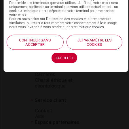
l’ensemble des terminaux que vous utilisez. A défaut, votre choix sera
Boutique
uniquement applicable au terminal que vous utilisez actuellement : un
cookie « technique » sera déposé sur votre terminal pour mémoriser
VIDAL Expert
votre choix.
VIDAL Hoptimal
Pour en savoir plus sur l’utilisation des cookies et autres traceurs
eVIDAL
similaires, ou retirer à tout moment votre consentement à leur usage,
nous vous invitons à vous rendre sur notre
Politique cookies
.
VIDAL Mobile
VIDAL widget
CONTINUER SANS
JE PARAMÈTRE LES
VIDAL Sécurisation
ACCEPTER
COOKIES
VIDAL e-Services
Espace institutionnel
J'ACCEPTE
Qui sommes-nous ?
VIDAL France
Carrières
Charte éthique et
déontologique
Service client
Contact
Aide
Espace partenaires