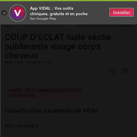
App VIDAL : Vos outils
Installer
×
cliniques, gratuits et en poche.
Sur Google Play
COUP D'ECLAT huile sèche su
DM & Parapharmacie
COUP D'ECLAT huile sèche
sublimante visage corps
cheveux
Mise à jour : 23 juillet 2026
Copier l'url
ARRÊT DE COMMERCIALISATION
(08/11/2021)
Email
Classification paramédicale VIDAL
Non renseigné