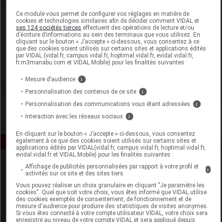
Ce module vous permet de configurer vos réglages en matière de
Laboratoire
cookies et technologies similaires afin de décider comment VIDAL et
ses 124 sociétés tierces
effectuent des opérations de lecture et/ou
d’écriture d’informations au sein des terminaux que vous utilisez. En
cliquant sur le bouton « J’accepte » ci-dessous, vous consentez à ce
Asepta
que des cookies soient utilisés sur certains sites et applications édités
par VIDAL (vidal.fr, campus.vidal.fr, hoptimal.vidal.fr, evidal.vidal.fr,
fr.m3manabu.com et VIDAL Mobile) pour les finalités suivantes :
Voir la fiche laboratoire
Mesure d’audience
i
Personnalisation des contenus de ce site
i
Personnalisation des communications vous étant adressées
i
Interaction avec les réseaux sociaux
i
En cliquant sur le bouton « J’accepte » ci-dessous, vous consentez
également à ce que des cookies soient utilisés sur certains sites et
applications édités par VIDAL(vidal.fr, campus.vidal.fr, hoptimal.vidal.fr,
evidal.vidal.fr et VIDAL Mobile) pour les finalités suivantes :
Affichage de publicités personnalisées par rapport à votre profil et
i
activités sur ce site et des sites tiers
Vous pouvez réaliser un choix granulaire en cliquant "Je paramètre les
cookies". Quel que soit votre choix, vous êtes informé que VIDAL utilise
des cookies exemptés de consentement, de fonctionnement et de
mesure d'audience pour produire des statistiques de visites anonymes.
Si vous êtes connecté à votre compte utilisateur VIDAL, votre choix sera
Espace produit
enregistré au niveau de votre compte VIDAL et sera appliqué depuis