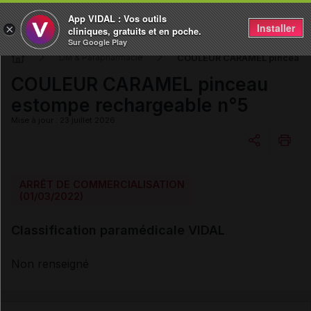
App VIDAL : Vos outils
Installer
×
cliniques, gratuits et en poche.
Sur Google Play
COULEUR CARAMEL pinceau e
DM & Parapharmacie
COULEUR CARAMEL pinceau
estompe rechargeable n°5
Mise à jour : 23 juillet 2026
Copier l'url
ARRÊT DE COMMERCIALISATION
(01/03/2022)
Email
Classification paramédicale VIDAL
Non renseigné