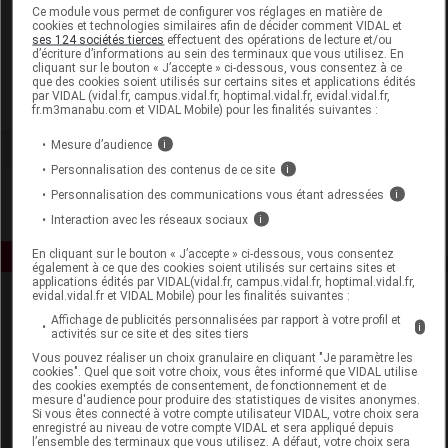
Laboratoire
Ce module vous permet de configurer vos réglages en matière de
cookies et technologies similaires afin de décider comment VIDAL et
ses 124 sociétés tierces
effectuent des opérations de lecture et/ou
d’écriture d’informations au sein des terminaux que vous utilisez. En
Naturecos
cliquant sur le bouton « J’accepte » ci-dessous, vous consentez à ce
que des cookies soient utilisés sur certains sites et applications édités
par VIDAL (vidal.fr, campus.vidal.fr, hoptimal.vidal.fr, evidal.vidal.fr,
Voir la fiche laboratoire
fr.m3manabu.com et VIDAL Mobile) pour les finalités suivantes :
Mesure d’audience
i
Personnalisation des contenus de ce site
i
Personnalisation des communications vous étant adressées
i
Interaction avec les réseaux sociaux
i
En cliquant sur le bouton « J’accepte » ci-dessous, vous consentez
également à ce que des cookies soient utilisés sur certains sites et
applications édités par VIDAL(vidal.fr, campus.vidal.fr, hoptimal.vidal.fr,
evidal.vidal.fr et VIDAL Mobile) pour les finalités suivantes :
Affichage de publicités personnalisées par rapport à votre profil et
i
activités sur ce site et des sites tiers
Vous pouvez réaliser un choix granulaire en cliquant "Je paramètre les
cookies". Quel que soit votre choix, vous êtes informé que VIDAL utilise
des cookies exemptés de consentement, de fonctionnement et de
mesure d'audience pour produire des statistiques de visites anonymes.
Espace produit
Si vous êtes connecté à votre compte utilisateur VIDAL, votre choix sera
enregistré au niveau de votre compte VIDAL et sera appliqué depuis
Boutique
l’ensemble des terminaux que vous utilisez. A défaut, votre choix sera