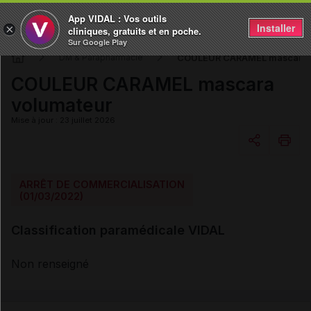
App VIDAL : Vos outils
Installer
×
cliniques, gratuits et en poche.
Sur Google Play
COULEUR CARAMEL mascara 
DM & Parapharmacie
COULEUR CARAMEL mascara
volumateur
Mise à jour : 23 juillet 2026
Copier l'url
ARRÊT DE COMMERCIALISATION
(01/03/2022)
Email
Classification paramédicale VIDAL
Non renseigné