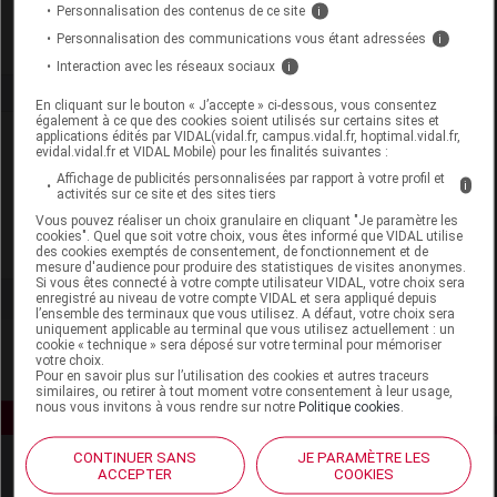
Personnalisation des contenus de ce site
i
Personnalisation des communications vous étant adressées
i
Interaction avec les réseaux sociaux
i
En cliquant sur le bouton « J’accepte » ci-dessous, vous consentez
également à ce que des cookies soient utilisés sur certains sites et
applications édités par VIDAL(vidal.fr, campus.vidal.fr, hoptimal.vidal.fr,
Laboratoire
evidal.vidal.fr et VIDAL Mobile) pour les finalités suivantes :
Affichage de publicités personnalisées par rapport à votre profil et
i
Naturecos
activités sur ce site et des sites tiers
Vous pouvez réaliser un choix granulaire en cliquant "Je paramètre les
cookies". Quel que soit votre choix, vous êtes informé que VIDAL utilise
Voir la fiche laboratoire
des cookies exemptés de consentement, de fonctionnement et de
mesure d'audience pour produire des statistiques de visites anonymes.
Si vous êtes connecté à votre compte utilisateur VIDAL, votre choix sera
enregistré au niveau de votre compte VIDAL et sera appliqué depuis
l’ensemble des terminaux que vous utilisez. A défaut, votre choix sera
uniquement applicable au terminal que vous utilisez actuellement : un
cookie « technique » sera déposé sur votre terminal pour mémoriser
votre choix.
Pour en savoir plus sur l’utilisation des cookies et autres traceurs
similaires, ou retirer à tout moment votre consentement à leur usage,
nous vous invitons à vous rendre sur notre
Politique cookies
.
CONTINUER SANS
JE PARAMÈTRE LES
ACCEPTER
COOKIES