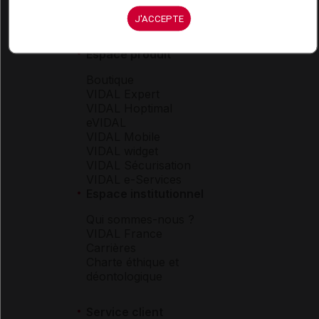
J'ACCEPTE
Espace produit
Boutique
VIDAL Expert
VIDAL Hoptimal
eVIDAL
VIDAL Mobile
VIDAL widget
VIDAL Sécurisation
VIDAL e-Services
Espace institutionnel
Qui sommes-nous ?
VIDAL France
Carrières
Charte éthique et
déontologique
Service client